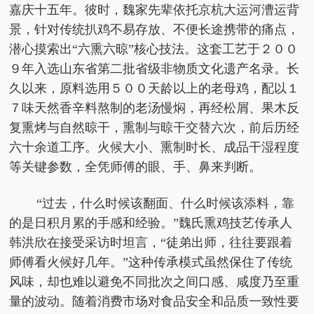
嘉庆十五年。彼时，魏家先辈依托京杭大运河漕运背
景，针对传统扒鸡不易存放、不便长途携带的痛点，
潜心摸索出“六熏六晾”核心技法。这套工艺于２００
９年入选山东省第二批省级非物质文化遗产名录。长
久以来，原料选用５００天龄以上的老母鸡，配以１
７味天然香辛料熬制的老汤慢焖，再经松屑、果木反
复熏烤与自然晾干，熏制与晾干交替六次，前后历经
六十余道工序。火候大小、熏制时长、成品干湿程度
等关键参数，全凭师傅的眼、手、鼻来判断。
“过去，什么时候该翻面、什么时候该添料，靠
的是日积月累的手感和经验。”魏氏熏鸡技艺传承人
韩洪欣在接受采访时坦言，“徒弟出师，往往要跟着
师傅看火候好几年。”这种传承模式虽然保住了传统
风味，却也难以避免不同批次之间口感、咸度乃至重
量的波动。随着消费市场对食品安全和品质一致性要