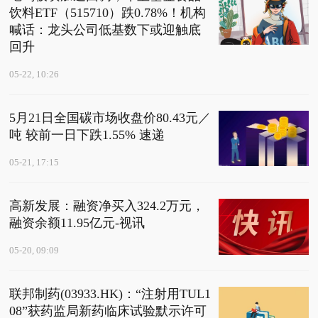
饮料ETF（515710）跌0.78%！机构
喊话：龙头公司低基数下或迎触底
回升
05-22, 10:26
5月21日全国碳市场收盘价80.43元／
吨 较前一日下跌1.55% 速递
05-21, 17:15
高新发展：融资净买入324.2万元，
融资余额11.95亿元-视讯
05-20, 09:09
联邦制药(03933.HK)：“注射用TUL1
08”获药监局新药临床试验默示许可