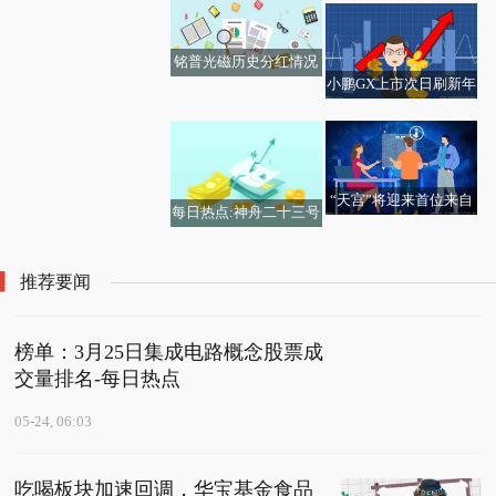
视起底“心机商标”
决进入白热化
息
每日热点
铭普光磁历史分红情况
小鹏GX上市次日刷新年
一览表（2026/5/24）
西安石油大学团队破解
内工作日客流纪录
含油污泥高效油回收难
题_最新
“天宫”将迎来首位来自
每日热点:神舟二十三号
香港的航天员
发射在即 三舱构型长什
么样？
推荐要闻
榜单：3月25日集成电路概念股票成
交量排名-每日热点
05-24, 06:03
吃喝板块加速回调，华宝基金食品