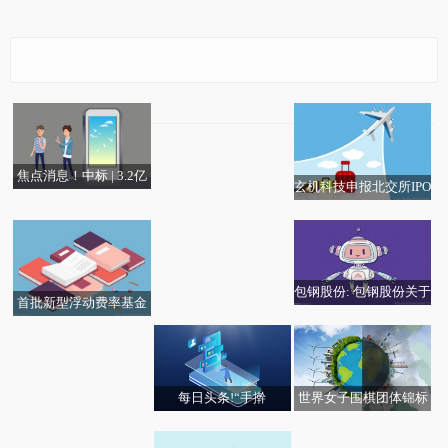
5月25日生意社丙烯腈
基准价为10283.33元/吨
焦点消息！中标 | 3.2亿
玄机科技申报北交所IPO
报价+2400个充电桩！
快讯：现货白银持续走
收到首轮问询函
中建三局联合体、水电
高 日内大涨4% 焦点消
十五局联合体、上海电
息
气联合体入围烟台智能
包钢股份: 包钢股份关于
充电网项目
首批新型浮动费率基金
股份回购实施结果暨股
业绩分化 超八成斩获正
份变动的公告
回报 最新
每日头条!“手擀
世界女子围棋团体锦标
主食吃多了会变“碳水
榜单：3月25日集成电
面”的“手擀”是商标！央
赛：日本队出局 中韩对
脸”？没这回事 焦点消
路概念股票成交量排名-