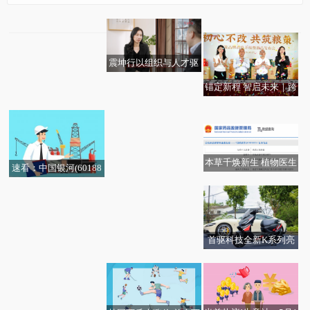
联邦制药(03933.H
头条焦点：大华继显：
K)：“注射用TUL108”获
保诚(02378)入主印度寿
药监局新药临床试验默
险公司 预计摊薄每股盈
示许可
利
震坤行以组织与人才驱
动，创造长期客户价值
锚定新程 智启未来｜跨
【新要闻】中石化己内
每日精选：中国生物制
越时代新势力，粮策酒
风语筑(603466)龙虎榜
酰胺(PA6原料)周结价为
药(01177)5月19日斥资1
业开启发展新纪元！
数据(05-19)
12500元/吨
002.75万港元回购191万
股
本草千焕新生 植物医生
速看：中国银河(60188
2026年全民数字素养与
石斛破译肌肤抗衰密码
1):中国银河：2026年度
技能提升月启动_聚看点
第七期短期融资券发行
结果
首驱科技全新K系列亮
马斯克败诉|每日讯息
相：航空级动力下放，
智能电摩迈入主动安全
新时代