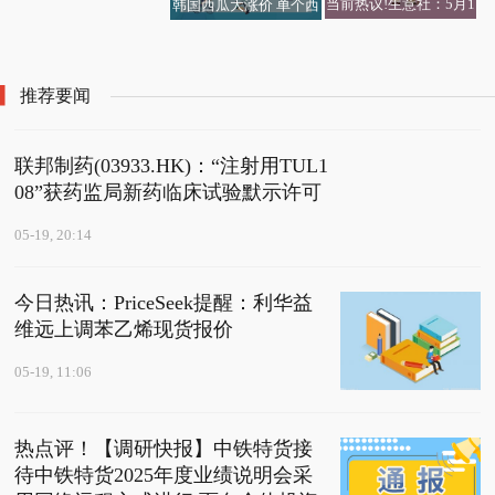
当前热议!生意社：5月1
韩国西瓜大涨价 单个西
美银证券：升华虹半导
9日天津港市场冶金焦价
瓜卖到136元
体(01347)目标价至63港
格暂稳运行
元 重申跑输大市评级
推荐要闻
联邦制药(03933.HK)：“注射用TUL1
08”获药监局新药临床试验默示许可
05-19, 20:14
今日热讯：PriceSeek提醒：利华益
维远上调苯乙烯现货报价
05-19, 11:06
热点评！【调研快报】中铁特货接
待中铁特货2025年度业绩说明会采