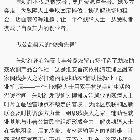
朱明红不仅是帮扶者，更是资源整合者。她多方
奔走，为残障人士争取固定摊位，协调解决场地租
金、店面装修等难题，让一个个残障人士，从受助者
变成了自食其力的创业者。
做公益模式的“创新先锋”
朱明红还在淮安市丰登路农贸市场打造了助农助
残农副产品合作社，这是淮安首家依托清江浦区融善
家园残疾人之家打造的助残助农“辅助性就业 +创
业”门店——一个让残障人士用双手构筑美好生活的
温暖空间。朱明红发现通过摆摊灵活就业的残障人士
时常面临经营地点不稳定的窘境，为此区残联和区新
联会及时协调多方力量，组织残疾人之家、辅助性就
业基地与小善公益民非组织形成合力，解决残障人士
在场地租金、店面装修、食材运输等方面的困难，让
残障经营者真正扎下根、安下心。现在，这家小店生