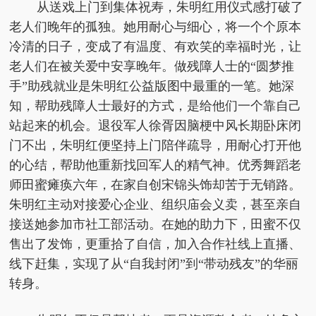
从送戏上门到集体祝寿，朱明红用仪式感打破了
老人们晚年的孤独。她用耐心与细心，将一个个原本
冷清的日子，变成了有温度、有欢笑的幸福时光，让
老人们在被关爱中安享晚年。做残障人士的“圆梦推
手”助残就业是朱明红公益版图中最重的一笔。她深
知，帮助残障人士最好的方式，是给他们一个靠自己
站起来的机会。退役军人徐胥因脑梗中风长期卧床闭
门不出，朱明红便坚持上门陪伴疏导，用耐心打开他
的心结，帮助他重新找回军人的精气神。优秀舞蹈老
师田蜜瘫痪六年，在家自创宋锦头饰却苦于无销路。
朱明红主动对接爱心企业、组织庙会义卖，甚至亲自
接送她参加市社工部活动。在她的助力下，田蜜不仅
售出了发饰，更重拾了自信，加入合作社线上直播、
线下赶集，实现了从“自我封闭”到“带动残友”的华丽
转身。