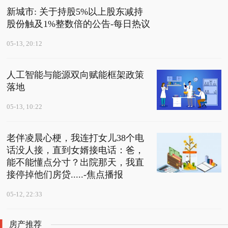
新城市: 关于持股5%以上股东减持
股份触及1%整数倍的公告-每日热议
05-13, 20:12
人工智能与能源双向赋能框架政策
落地
05-13, 10:22
老伴凌晨心梗，我连打女儿38个电
话没人接，直到女婿接电话：爸，
能不能懂点分寸？出院那天，我直
接停掉他们房贷.....-焦点播报
05-12, 22:33
房产推荐