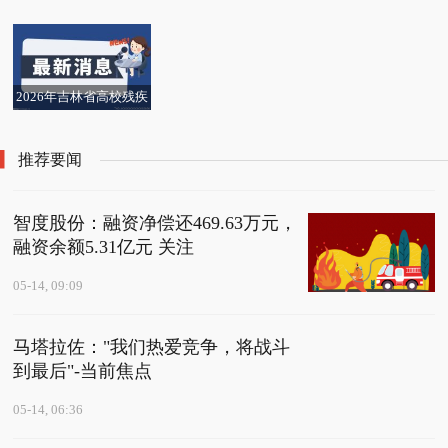
说明会采用网络远程方
力品牌打造趋势新品
每日聚焦：南京新地名
焦点热门:还没止住！韩
4)：刘振已获委任为执
申银万国昨天给予维持
发布质押公告
开
式进行,面向全体投资者
金力永磁午前涨超4%
【速看料】机器人概念
来了：“佑康路”上
国综指已跌近5%，三星
行董事
买入评级 今日关注
国债期货午盘全线上涨
兆易创新盘中涨超6%
调研
第一季度出口销售收入
震荡走高，雷赛智能涨
线，“宇通大厦”变“宇轩
电子跌超6%，SK海力
井开区璟润五金塑胶制
机构指公司持续拓宽产
3.81亿元|当前热点
停
大厦”
士跌超5%！交易所启
品厂（个体工商户）成
2026年吉林省高校残疾
品技术实力 每日速看
动“侧车机制”，暂停程
立 注册资本1万人民币
人毕业生就业专场招聘
序化交易5分钟
头条
会在长春大学成功举办|
推荐要闻
精选
智度股份：融资净偿还469.63万元，
融资余额5.31亿元 关注
05-14, 09:09
马塔拉佐："我们热爱竞争，将战斗
到最后"-当前焦点
05-14, 06:36