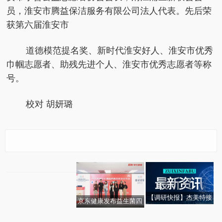
员，淮安市腾益保洁服务有限公司法人代表。先后荣
获第六届淮安市
道德模范提名奖、新时代淮安好人、淮安市优秀
巾帼志愿者、助残先进个人、淮安市优秀志愿者等称
号。
校对 胡妍璐
“苏”写春天的故事 |“豆
腐摊”里 走出的“助残共
富路”
【调研快报】杰美特接
​京东健康发布益生菌四
资讯：热点追踪｜空调
待杰美特2025年度业绩
大趋势赛道 5亿资源助
微头条丨恒发光学(0113
中国巨石跌停 华泰证券
焦点简讯:[快讯]好当家
再次启用，千万别直接