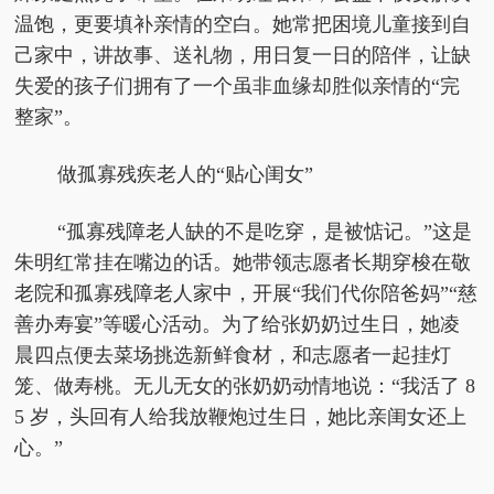
温饱，更要填补亲情的空白。她常把困境儿童接到自
己家中，讲故事、送礼物，用日复一日的陪伴，让缺
失爱的孩子们拥有了一个虽非血缘却胜似亲情的“完
整家”。
做孤寡残疾老人的“贴心闺女”
“孤寡残障老人缺的不是吃穿，是被惦记。”这是
朱明红常挂在嘴边的话。她带领志愿者长期穿梭在敬
老院和孤寡残障老人家中，开展“我们代你陪爸妈”“慈
善办寿宴”等暖心活动。为了给张奶奶过生日，她凌
晨四点便去菜场挑选新鲜食材，和志愿者一起挂灯
笼、做寿桃。无儿无女的张奶奶动情地说：“我活了 8
5 岁，头回有人给我放鞭炮过生日，她比亲闺女还上
心。”