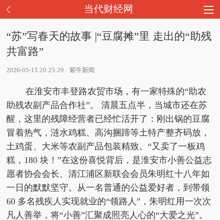
当代财经网
“苏”写春天的故事 |“豆腐摊”里 走出的“助残
共富路”
2026-05-15 20:25:29
紫牛新闻
在淮安市丰登路农贸市场，有一家特殊的“助农
助残农副产品合作社”。 清晨五点半，当城市还在苏
醒，这里的残障经营者已经忙活开了：刚出锅的豆腐
冒着热气，涟水鸡糕、高沟捆蹄等土特产整齐码放，
土鸡蛋、大米等农副产品包装精致。“又卖了一板鸡
糕，180 块！”在这份喜悦背后，是淮安市小善公益志
愿者协会会长、清江浦区新联会会员朱明红十八年如
一日的默默坚守。从一名普通的公益爱好者，到带领
60 多名残疾人实现就业的“领路人”，朱明红用一次次
凡人善举，将“小善”汇聚成照亮人心的“大爱之光”。