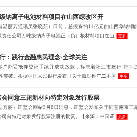
级钠离子电池材料项目在山西综改区开
者温丽芳通讯员张晓茹）日前，总投资约11亿元的山西华钠铜
限责任公司万吨级钠离子电池正（负）极材料项目在山
更多
行：践行金融惠民理念-全球关注
着客户办妥抵押登记手续并成功放款，标志着阳江市建行“带押
史性突破。根据中国人民银行发布《关于鼓励推广二手房
更多
监会同意三超新材向特定对象发行股票
昝秀丽）证监会网站3月6日消息，证监会发布关于同意南京三
公司向特定对象发行股票注册的批复。【来源：中国证
更多