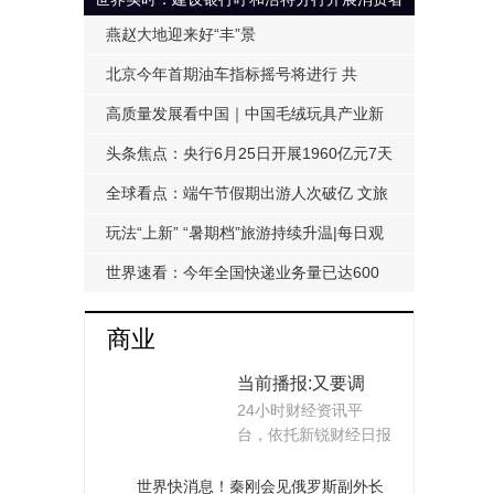
权益保护宣传活动
燕赵大地迎来好“丰”景
北京今年首期油车指标摇号将进行 共
14300个指标_世界微资讯
高质量发展看中国｜中国毛绒玩具产业新
都的“萌”经济密码|环球微资讯
头条焦点：央行6月25日开展1960亿元7天
期逆回购操作
全球看点：端午节假期出游人次破亿 文旅
产品服务丰富
玩法“上新” “暑期档”旅游持续升温|每日观
点
世界速看：今年全国快递业务量已达600
亿件
商业
当前播报:又要调
24小时财经资讯平
休，这次是“休八上
台，依托新锐财经日报
七”！调休能创造多
《每日经济新闻》
少价值？专家算了
(Nati...
世界快消息！秦刚会见俄罗斯副外长