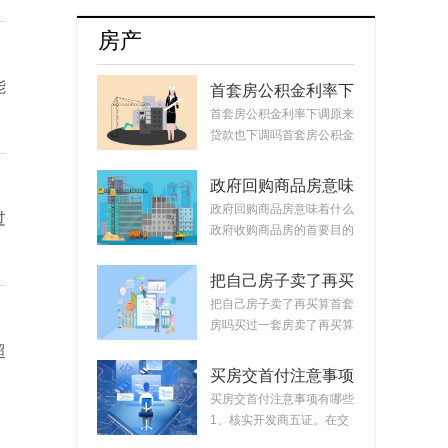
图明显
房产
能
首套房公积金利率下
调原来贷款也下调
首套房公积金利率下调原来
吗？公积金贷款会随
贷款也下调吗首套房公积金
着利率变化而变化
利率下调原来...
吗？
政府回购商品房意味
着什么？政府回购安
政府回购商品房意味着什么
过
置房价格如何定？
政府收购商品房的首要目的
是稳定市场。...
把自己房子卖了再买
算首套房吗？把房子
把自己房子卖了再买算首套
卖掉再买房子算二套
房吗买过一套房卖了再买算
吗？
首套房。简单...
超
买房交首付注意事项
有哪些？买房交完首
买房交首付注意事项有哪些
付款后接下来的流程
1、核实开发商五证。在交
首付时，需要先...