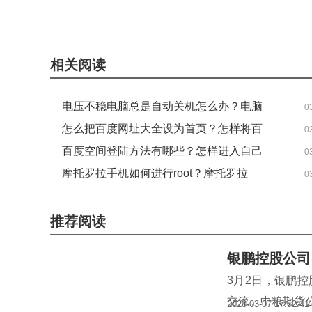
关键词：
三星
Galaxy Home Mini 2
韩国
蓝牙 5 2 版本
相关阅读
电压不稳电脑总是自动关机怎么办？电脑
0
为什么老是自动关机？
怎么把百度网址大全设为首页？怎样将百
0
度设为首页？
百度空间登陆方法有哪些？怎样进入自己
0
的百度空间？
摩托罗拉手机如何进行root？摩托罗拉
0
xt685root详细步骤
推荐阅读
银鹏控股公司
3月2日，银鹏
交流。中粮期货
2023-03-07 17:52:41