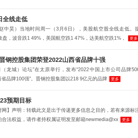
日全线走低
赵中昊）当地时间周一（3月6日），美股航空股全线走低。
收盘，波音跌1 49%，美国航空跌1 47%，达美航空跌1%，
更多
晋钢控股集团荣登2022山西省品牌十强
（龙城）论坛”在太原举行，发布“2022中国上市公司品牌50
山西省品牌100强”。晋钢控股集团以218 9亿元的品牌
更多
23预期目标
府网】声明：转载此文是出于传递更多信息之目的，若有来源标
合法权益，请作者持权属证明发至邮箱newmedia@xx
更多