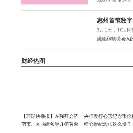
2023-03-06 16:46:31
惠州首笔数字
3月1日，TC
税款和非税收入
2023-03-06 11:50:50
财经热图
【环球快播报】左强拜会济
央行发行心形纪念币价
南市、区两级领导并签署合
啥心形纪念币这么贵？
作协议