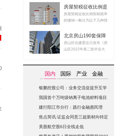
房屋契税征收比例是
什么？ 2022房产契
房屋契税征收比例契税税率
税最新政策
的缴纳一般分为以下几种情
况：1、面积小...
据
北京房山190套保障
租赁房面向毕业生配
房山区住建委近日发布《房
租 房源均为精装交
山区2022年第二批毕业大
付可拎包入住
学生对接保障性...
0
国内
国际
产业
金融
银鹏控股公司：业务交流促提升互学
互鉴共进步|世界简讯
我国首个万吨级钠离子电池材料项目
在山西综改区开建
建行阳江市分行：践行金融惠民理
注
念-全球关注
焦点简讯:证监会同意三超新材向特定
对象发行股票的注册申请
美股航空股6日全线走低