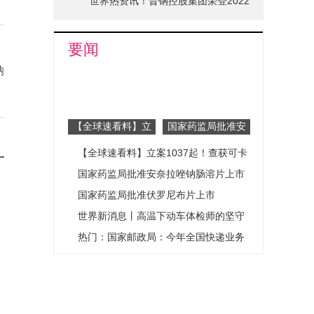
世界热资讯！晋钢控股集团荣登2022
山西省品牌十强榜单
要闻
纳
【全球速看料】立
国家药监局批准安
案1037起！查获
奈拉唑钠肠溶片上
【全球速看料】立案1037起！查获可卡
可卡因、冰毒等各
市
类毒品5.3吨！海
因、冰毒等各类毒品5.3吨！海关总署缉
国家药监局批准安奈拉唑钠肠溶片上市
关总署缉毒取得新
毒取得新成效
国家药监局批准伏罗尼布片上市
成效
世界新消息丨高温下动车体检师的坚守
热门：国家邮政局：今年全国快递业务
量已达600亿件
？