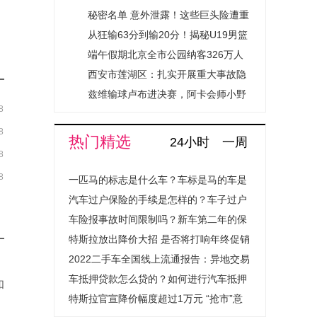
一笔账
鲁登科
秘密名单 意外泄露！这些巨头险遭重
创 资讯推荐
从狂输63分到输20分！揭秘U19男篮
巨大进步 末节崩盘或是战略放水
端午假期北京全市公园纳客326万人
次 同比增61%
西安市莲湖区：扎实开展重大事故隐
患专项排查整治行动
兹维输球卢布进决赛，阿卡会师小野
8
兔，法网冠军争草地桂冠-每日播报
8
热门精选
24小时
一周
8
8
一匹马的标志是什么车？车标是马的车是
什么汽车？
汽车过户保险的手续是怎样的？车子过户
保险费用会上涨吗？
车险报事故时间限制吗？新车第二年的保
险怎么买？
特斯拉放出降价大招 是否将打响年终促销
战？
2022二手车全国线上流通报告：异地交易
量提升超1.4倍成绝对主流
车抵押贷款怎么贷的？如何进行汽车抵押
和
贷款程序是怎样的？
特斯拉官宣降价幅度超过1万元 “抢市”意