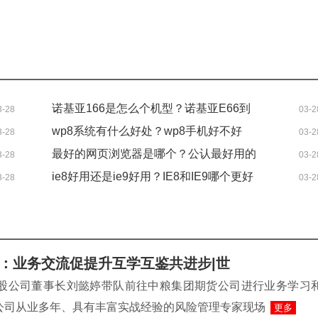
诺基亚166是怎么个机型？诺基亚E66到
3-28
03-2
底值得买吗？
wp8系统有什么好处？wp8手机好不好
3-28
03-2
用？
最好的网页浏览器是哪个？公认最好用的
3-28
03-2
5款浏览器
ie8好用还是ie9好用？IE8和IE9哪个更好
3-28
03-2
些？
：业务交流促提升互学互鉴共进步|世
控股公司董事长刘懿婷带队前往中粮集团期货公司进行业务学习
公司从业多年、具有丰富实战经验的风险管理专家现场
更多