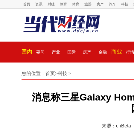
首页
资讯
财经
教育
体育
旅游
房产
汽车
科技
国内
商业
要闻
产业
国际
房产
金融
行
您的位置：
首页
>
科技
>
消息称三星Galaxy Ho
来源：cnBeta