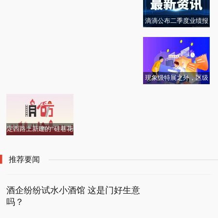
滴滴公布二季度业绩报
杨紫琼与林心如等好友
即将被借壳上市的红黄
告，净亏 3 亿
合影 握手紧贴展露笑容
蓝，还剩下什么？
状态好
现象级特展之外，区级
博物馆如何刷出存在感
定西路上新建的“硅巷花
园”开放了！
推荐要闻
酒企纷纷试水小酒馆 这是门好生意
吗？