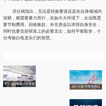
洪仕斌指出，无论是转换赛道还是在自身领域内
深耕，都需要量力而行，在如今大环境下，企业既需
要节制费用、回收账款、补充资金以求得自身安全，
同时也要负担研发上的必要支出，如何
平
衡取舍，十
分考验白电龙头们的智慧。
推动投教深入，践行企
招商银行信用卡推出金
周鸿祎的十年试验田：
业责任——九方财富与
九银十消费券，助力扩
鲁大师如何在市场低迷
大学生在一起
内需、促消费
中实现盈利？
专业深耕助力个人养老
强中出新 抖音电商以
新时代 工银瑞信携“夕
后浪超速前进，瑞浦兰
一机难求 热度空前 三星
2023年或是有史以来最
【抖in宝贝计划】支点
拾馆”亮相服贸会
航天员太空科技健身装
我国发现全球首个高山
钧2023年H1获得全球储
Galaxy Z Fold5 Thom Br
热年份
撬动亲子品牌品销提升
备揭秘
陨石坑
能电池出货TOP3战绩
owne限量版首批售罄