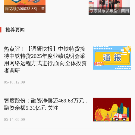
同花顺(300033.SZ)：董
​京东健康发布益生菌四
事、持股5%以上股东拟
大趋势赛道 5亿资源助
合计减持不超过0.54%
力品牌打造趋势新品
推荐要闻
股份 每日报道
热点评！【调研快报】中铁特货接
待中铁特货2025年度业绩说明会采
用网络远程方式进行,面向全体投资
者调研
05-18, 12:09
智度股份：融资净偿还469.63万元，
融资余额5.31亿元 关注
05-14, 09:09