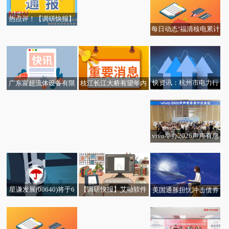
谁说了算？
热点评！【调研快报】
每日动态!福清核电累计
中铁特货接待中铁特货2
安全发电量突破4000亿
025年度业绩说明会采
千瓦时
用网络远程方式进行,面
向全体投资者调研
快资讯：杭州市电力行
广东富超流体设备有限
枝江长江大桥有望年内
业协会联合省行协开展
公司成立 注册资本500
通车 设置全省首个行人
专题调研
万人民币|当前热议
慢行系统-每日短讯
vivo举办2026声声有息
公益计划用户交流日，
以生态共建让科技助残
走深向实
星谦发展(00640)将于6
【调研快报】艾融软件
美国通胀担忧冲击债券
“苏”写春天的故事 |“豆
月18日派发中期股息每
接待通过网络方式参加
和金属市场 今日热闻
腐摊”里 走出的“助残共
股0.079港元
公司2025年年度报告业
富路”
绩说明会的投资者调研