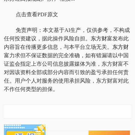
点击查看PDF原文
免责声明：本文基于AI生产，仅供参考，不构成
任何投资建议，据此操作风险自担。
东方财富
发布此
内容旨在传播更多信息，与本平台立场无关。
东方财
富
力求但不保证数据的完全准确，如有错漏请以中国
证监会指定上市公司信息披露媒体为准，东方财富不
对因该资料全部或部分内容而引致的盈亏承担任何责
任。用户个人对服务的使用承担风险，东方财富对此
不作任何类型的担保。
给阿嬷的情书进入2026
茅台凌晨调价四款非标
上海电信率先发布Toke
年度票房榜前九
产品，未来涨不涨价，
n资费套餐