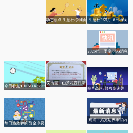
任非执行董事
成立 注册资本5万人民
币
生意社PX5月18日均线
动态焦点:生意社棕榈油
下穿 均差为0.00元/吨
(期)5月18日均差继续负
向扩大为-123.40元/吨
2026第一季度：5G消息
益诺思：初步确定询价
概念上市公司毛利润排
转让价格为58.25元/股
名（前20股票盘点） 速
看料
又出圈！山茶花西打果
今日看点:CINNO Resear
赣粤高速: 赣粤高速关于
酒获赤道几内亚驻华大
ch：5月手机面板市场需
从3.0升级到代言人官
2026年度第二期超短期
使馆官方推荐
求持续疲软
宣，林里LINLEE如何打
融资券发行结果的公告_
开新增量？
短讯
观点：拓宽边界丰富内
每日热文:南向资金净卖
涵 提升服务实体经济质
出超50亿港元