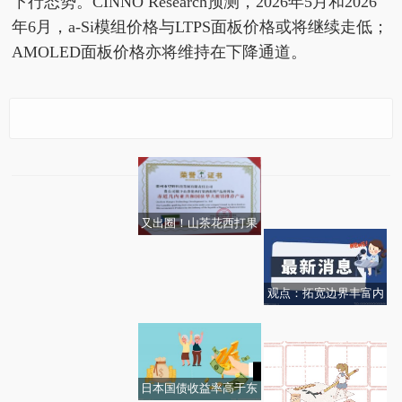
下行态势。CINNO Research预测，2026年5月和2026
年6月，a-Si模组价格与LTPS面板价格或将继续走低；
AMOLED面板价格亦将维持在下降通道。
今日看点:CINNO Resear
益诺思：初步确定询价
赣粤高速: 赣粤高速关于
ch：5月手机面板市场需
转让价格为58.25元/股
每日热文:南向资金净卖
2026年度第二期超短期
求持续疲软
从3.0升级到代言人官
出超50亿港元
融资券发行结果的公告_
宣，林里LINLEE如何打
又出圈！山茶花西打果
短讯
开新增量？
酒获赤道几内亚驻华大
使馆官方推荐
观点：拓宽边界丰富内
2026通讯概念股票板块
今头条！多彩新城记丨
涵 提升服务实体经济质
分类盘点（2026/3/25）
开逛非遗所思：把“非
效
遗”带回家
日本国债收益率高于东