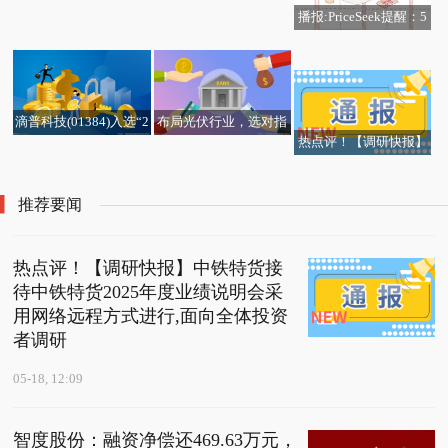
证指数股息收益率的幅
播报:PriceSeek提醒：5
度达到2007年以来之最
焦点报道:指增策略私募
月18日上海金早盘基准
基金前四个月成绩出炉
报价下跌
小众产品站上“C位”
滴普科技(01384)入选“2
布局光伏行业，选对指
热点评！【调研快报】
026福布斯中国人工智
数很重要 热资讯
中铁特货接待中铁特货2
能科技企业TOP 50” 每
025年度业绩说明会采
日速递
推荐要闻
用网络远程方式进行,面
向全体投资者调研
热点评！【调研快报】中铁特货接
待中铁特货2025年度业绩说明会采
用网络远程方式进行,面向全体投资
者调研
05-18, 12:09
智度股份：融资净偿还469.63万元，