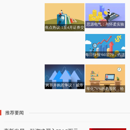
61.28万元，融资余额1
让约19.78%配售794.2
5.15亿元-通讯
万股新H股 净筹约3.95
亿港元
思源电气：与怀柔实验
焦点热议:1至4月证券交
室合作的IGCT换流阀项
易印花税同比增长74.
目仍处于早期_热点
8%
每日快报!603779，六连
快报:日照港裕廊(0611
板后紧急澄清：无注
7)：天健获委任为核数
入“算力”相关计划
师
跨界并购惹争议！威帝
年化76%的老股民，给
股份回复问询，标的一
每日速递:【调研快报】
散户的忠告：永远别帮
季度净利大降60%！_天
神马电力接待FIDELITY
朋友操盘
天快报
INTERNATIONAL等8家
推荐要闻
机构调研