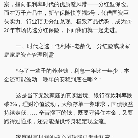
案，指向低利率时代的优质避风港——分红型保险。
而在万千产品中，新华保险快享福5号，凭借国资巨
头实力、行业顶尖分红兑现、极致产品优势，成为20
26年市场优选分红保险，下面我们就一起走进。
一、时代之选：低利率+老龄化，分红险
或
成家
庭
家庭资产管理刚需
“存了一辈子的养老钱，利息一年比一年少，本
金还可能波动，晚年的安稳到底在哪？”
这是当下无数家庭的真实困境。
银行存款利率
跌
破2%，理财净值波动，大额存单一券难求，国债收益
持续走低…… 辛苦攒下的钱，既要守得住本金，又要
跑得过通胀，还要能提供终身稳定现金流。
家庭财富规划的核心逻辑或已发生转变：