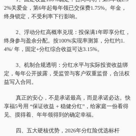
2%关爱金，第6年起每年领已交保费1.75%。年金，
终身锁定，不受利率下行影响。
2、浮动分红高概率兑现：投保满1年即享分红，
终身参与盈余分配。按100%实现率测算，分红约1.
4%/ 年，固定+分红综合收益可达3.15%。
3、机制合规透明：分红水平与实际投资收益绑
定，每年公开披露，受监管与客户双重监督，合法权
益写入合同。
真正的安心，不是承诺最高，而是承诺必达。快
享福5号用 “保证收益 + 稳健分红”，给家庭一份看得
见、摸得着、年年领得到的确定幸福。
四、
五
大硬核优势，2026
年
分红险
优选
标杆