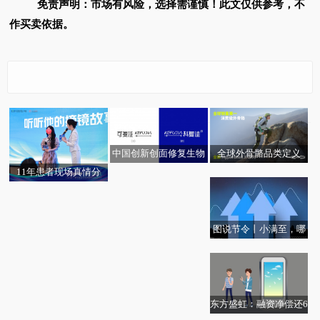
免责声明：市场有风险，选择需谨慎！此文仅供参考，不
作买卖依据。
全球外骨骼品类定义
中国创新创面修复生物
者：极壳科技发布全新
材料“灵芝壳聚糖”品牌
11年患者现场真情分
Hypershell X 系列
升级：可复佳正式更名
享：把眼睛交给南宁爱
为“科复佳”
尔，我放心了11年
图说节令丨小满至，哪
5月21日生意社PC基准
5月20日创业板50ETF华
些初夏鲜味正当时？|今
价为16366.67元/吨|焦点
安基金份额减少1.41亿
日精选
快播
份，重仓股宁德时代、
中际旭创、新易盛
东方盛虹：融资净偿还6
观焦点：滴普科技拟折