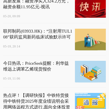
高新发展：融资净买入324.2万元，
融资余额11.95亿元-视讯
05-20, 09:09
联邦制药(03933.HK)：“注射用TUL1
08”获药监局新药临床试验默示许可
05-19, 20:14
今日热讯：PriceSeek提醒：利华益
维远上调苯乙烯现货报价
05-19, 11:06
热点评！【调研快报】中铁特货接
待中铁特货2025年度业绩说明会采
用网络远程方式进行,面向全体投资