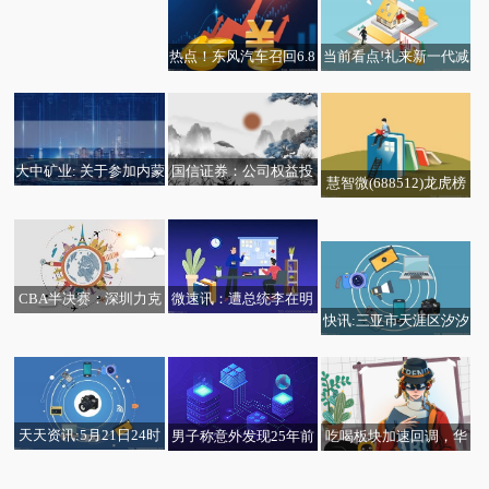
器人应用验证试点工作
热点！东风汽车召回6.8
当前看点!礼来新一代减
万辆东风日产N7、N6汽
肥药关键肥胖临床试验
车
取得成功
大中矿业: 关于参加内蒙
国信证券：公司权益投
慧智微(688512)龙虎榜
古辖区上市公司2026年
资坚持以基本面研究为
和讯信息李永熙：早上
数据(05-22) 焦点信息
投资者网上集体接待日
基础
抄底，静待花开！_新资
活动的公告
讯
CBA半决赛：深圳力克
微速讯：遭总统李在明
快讯:三亚市天涯区汐汐
广厦扳回一城
痛批 韩媒就涉华假新闻
奶茶店（个体工商户）
道歉
成立 注册资本1万人民
币
天天资讯:5月21日24时
吃喝板块加速回调，华
男子称意外发现25年前
鹤峰县邬阳乡花予心间
起河南省调整成品油价
宝基金食品饮料ETF（5
曾“被贷款”，律师：有
工艺品制造厂（个体工