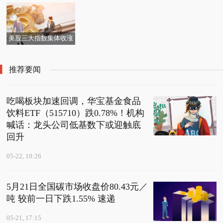
格
15710）跌0.78%！机构
权要求删除不实信贷记
商户）成立 注册资本10
喊话：龙头公司低基数
录-每日信息
万人民币
下或迎触底回升
美股三大指数集体收涨
存储概念股走强 百事通
推荐要闻
吃喝板块加速回调，华宝基金食品
饮料ETF（515710）跌0.78%！机构
喊话：龙头公司低基数下或迎触底
回升
05-22, 10:26
5月21日全国碳市场收盘价80.43元／
吨 较前一日下跌1.55% 速递
05-21, 17:15