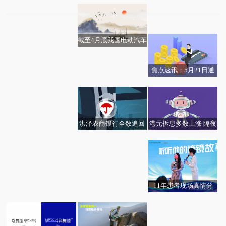
今日视点:云南昭昭科技
21日耗资23.83万港元回
盘价80.43元／吨 较前
万国数据-SW(09698)盘
有限公司成立 注册资本
购5.91万股
一日下跌1.55% 速递
中下跌13.45 机构指首
100万人民币
截至4月底我国电动汽车
季实际搬入面积较少、
充电基础设施（枪）总
交付量逊预期
数达2195.5万个
焦点速讯：5月21日通
东方电热：第一季度公
信线缆及配套板块跌幅
司光通信材料业务在美
达5%
国等市场的出货量都在
增长
港元拆息多数上涨 隔夜
洪泽农商银行全数追回
拆息升至2.29095厘-快
客户误操作被扣资金
播
11年患者现场真情分
图说节令丨小满至，哪
享：把眼睛交给南宁爱
5月21日生意社PC基准
些初夏鲜味正当时？|今
尔，我放心了11年
5月20日创业板50ETF华
价为16366.67元/吨|焦点
日精选