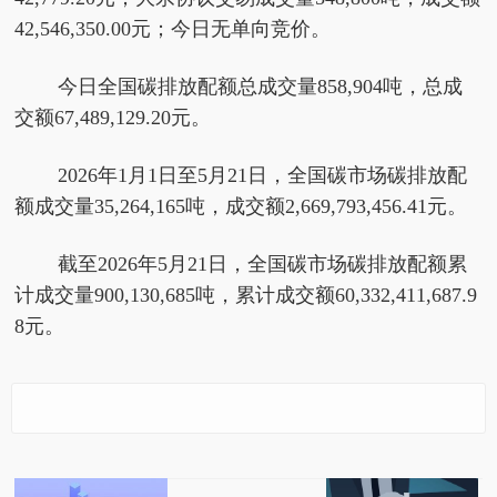
42,546,350.00元；今日无单向竞价。
今日全国碳排放配额总成交量858,904吨，总成
交额67,489,129.20元。
2026年1月1日至5月21日，全国碳市场碳排放配
额成交量35,264,165吨，成交额2,669,793,456.41元。
截至2026年5月21日，全国碳市场碳排放配额累
计成交量900,130,685吨，累计成交额60,332,411,687.9
8元。
5月21日全国碳市场收
今日视点:云南昭昭科技
万国数据-SW(09698)盘
东方电热：第一季度公
盘价80.43元／吨 较前
有限公司成立 注册资本
中下跌13.45 机构指首
司光通信材料业务在美