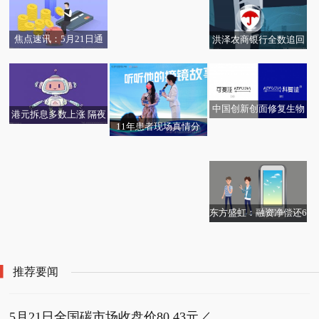
一日下跌1.55% 速递
100万人民币
季实际搬入面积较少、
国等市场的出货量都在
交付量逊预期
增长
焦点速讯：5月21日通
洪泽农商银行全数追回
信线缆及配套板块跌幅
客户误操作被扣资金
达5%
中国创新创面修复生物
港元拆息多数上涨 隔夜
全球外骨骼品类定义
材料“灵芝壳聚糖”品牌
11年患者现场真情分
拆息升至2.29095厘-快
图说节令丨小满至，哪
者：极壳科技发布全新
升级：可复佳正式更名
享：把眼睛交给南宁爱
播
5月21日生意社PC基准
5月20日创业板50ETF华
些初夏鲜味正当时？|今
Hypershell X 系列
为“科复佳”
尔，我放心了11年
价为16366.67元/吨|焦点
安基金份额减少1.41亿
日精选
快播
份，重仓股宁德时代、
中际旭创、新易盛
东方盛虹：融资净偿还6
观焦点：滴普科技拟折
61.28万元，融资余额1
让约19.78%配售794.2
5.15亿元-通讯
万股新H股 净筹约3.95
推荐要闻
亿港元
5月21日全国碳市场收盘价80.43元／