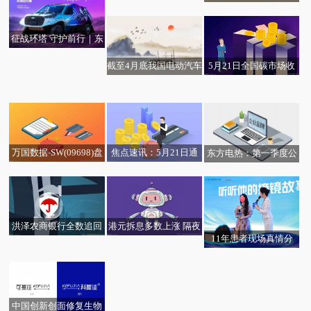
累计回购股份4476.80万
21日耗资23.83万港元回
股拟注销
购5.91万股
征战环塔 守护前行｜东
箭科技以赛场实践 诠释
5月21日全国碳市场收
截至4月底我国电动汽车
汽车户外生活新主张
今日视点:云南昭昭科技
盘价80.43元／吨 较前
充电基础设施（枪）总
有限公司成立 注册资本
一日下跌1.55% 速递
数达2195.5万个
100万人民币
万国数据-SW(09698)盘
焦点速讯：5月21日通
东方电热：第一季度公
中下跌13.45 机构指首
信线缆及配套板块跌幅
司光通信材料业务在美
季实际搬入面积较少、
达5%
国等市场的出货量都在
交付量逊预期
增长
港元拆息多数上涨 隔夜
洪泽农商银行全数追回
11年患者现场真情分
拆息升至2.29095厘-快
客户误操作被扣资金
享：把眼睛交给南宁爱
播
尔，我放心了11年
中国创新创面修复生物