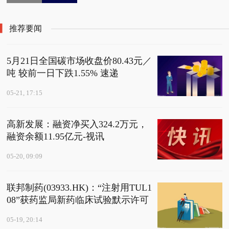
材料“灵芝壳聚糖”品牌
升级：可复佳正式更名
推荐要闻
为“科复佳”
5月21日全国碳市场收盘价80.43元／
吨 较前一日下跌1.55% 速递
05-21, 17:15
高新发展：融资净买入324.2万元，
融资余额11.95亿元-视讯
05-20, 09:09
联邦制药(03933.HK)：“注射用TUL1
08”获药监局新药临床试验默示许可
05-19, 20:14