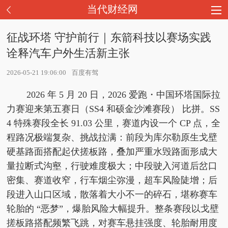
当代财经网
征战环塔 守护前行｜东箭科技以赛场实践
诠释汽车户外生活新主张
2026-05-21 19:06:00
百度有驾
2026 年 5 月 20 日，2026 爱跑・
中国环塔国际拉
力赛迎来第五赛日（SS4 和硕
金沙滩赛段） 比拼。SS
4 特殊赛段全长 91.03 公里，赛道内设一个 CP 点，全
程路况极端复杂、挑战拉满：前段为库尔勒原生戈壁
硬基路面搭配起伏搓板路，叠加严重水毁路面形成大
量拉断式沟壑，行驶难度极大；中段驶入河道后岔口
密集、赛道收窄，行车
烟尘弥漫，超车风险陡增；后
段进入山口区域，散落着大小不一的碎石，堪称赛车
轮胎的 “恶梦”，爆胎风险大幅提升。整条赛段以戈壁
搓板路搭配频繁飞跳，对赛车悬挂强度、轮胎耐用度