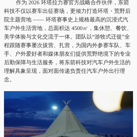
作为 2026 环塔拉力赛官方战略合作伙伴，东箭
科技不仅以赛车出征赛场，更倾力打造
环塔・荒野后
院
主题营地 —— 环塔赛事
史上规格最高的沉浸式汽
车户外生活营地，
总面积达 4500㎡，集休憩、餐饮、
美学体验与文化交流于一体。团队以“游牧式迁徙”全
程跟随赛事屡次拔营、扎营，为国内外参赛车队、车
手、户外爱好者和媒体朋友们提供荒野绝境下的专业
后勤保障与生活服务，将东箭科技对汽车户外生活的
理解具象呈现，面对面传递
负责任汽车户外出行
理
念。