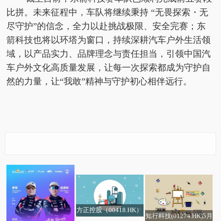
比拼。未来征程中，车队将继续秉持 “无畏探索・无
尽守护”的信念，全力以赴挑战极限、安全完赛；东
箭科技也将以环塔为窗口，持续深耕汽车户外生活领
域，以产品实力、品牌理念与责任担当，引领
中国汽
车户外文化高质量发展，让每一次探索都成为守护自
然的力量，让“我敢”
精神与守护
初心相伴远行。
神马电力：股东陈小琴
PriceSeek提醒：明达玻
拟减持公司不超3%股份
璃成都二线停产影响分
析
方正控股（00418.HK）
知行科技(01274.HK)5月