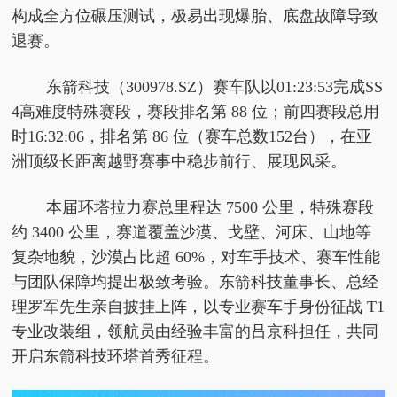
构成全方位碾压测试，极易出现爆胎、底盘故障导致
退赛。
东箭科技（300978.SZ）赛车队以01:23:53完成SS
4高难度特殊赛段，赛段排名第 88 位；前四赛段
总用
时16:32:06，排名第 86 位（赛车
总数152
台），在亚
洲顶级长距离越野赛事中稳步前行、展现风采。
本届环塔拉力赛
总里程达 7500 公里，特殊赛段
约 3400 公里，赛道覆盖沙漠、戈壁、河床、山地等
复杂地貌，沙漠占比超 60%，对车手技术、赛车
性能
与团队保障均
提出极致考验。东箭科技董事长、
总经
理罗军先生亲自披挂上阵，以专业赛车手身份征战 T1
专业改装组，领航员由经验丰富的吕京科担任，共同
开启东箭科技环塔首秀征程。