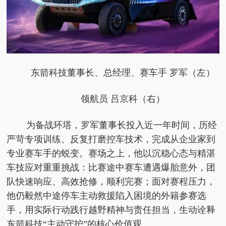
东箭科技董事长、
总经理、赛车手 罗军（左）
领航员 吕京科（右）
为备战环塔，罗军董事长投入
近一年时间，历经
严苛专项训练、反复打磨控车技术，完成从企业家到
专业赛车手的蜕变。赛场之上，他以沉稳心态与精湛
车技应对重重挑战：比赛途中赛车遭遇爆胎意外，团
队快速响应、高效抢修，顺利完赛；面对赛程压力，
他仍毅然中途停车主动救援陷入困境的外籍参赛选
手，用实际行动践行越野
精神与责任担当，生动诠释
东箭科技“主动守护”的核心价值观。