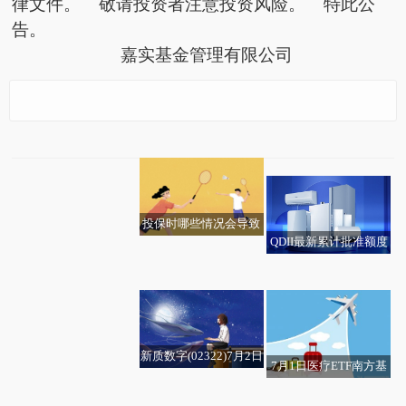
律文件。 敬请投资者注意投资风险。 特此公
告。
嘉实基金管理有限公司
要闻速递：嘉实黄金LO
福石控股：公司目前股
焦点消息！日本最新财
头条焦点：醋酸锂商品
热点！7月2日生意社菜
F: 关于嘉实黄金证券投
票估值较高 与当前业绩
年税收收入连续第六年
报价动态（2026-07-0
籽油基准价为9922.00
资基金（LOF）暂停申
不匹配
创历史新高
2）
元/吨
购（含定期定额投资）
业务的提示性公告
投保时哪些情况会导致
QDII最新累计批准额度
保费过高？_热点
低效点位退出，有效模
超3200只A股飘红！
王欣瑜张帅不敌强手 中
为1761.69亿美元 前沿
生意社：7月2日卫星化
型留下：海底捞“红石榴
网协单打球员温网全出
热点
学华北丙烯酸丁酯价格
计划”进入深水区
局 每日信息
下调_今日热讯
新质数字(02322)7月2日
7月1日医疗ETF南方基
起复牌 焦点速读
观焦点：长芯博创：融
软银重启100亿美元贷
金份额减少100万份，