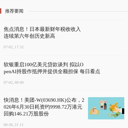
资净偿还4435.79万元，
款谈判 拟以OpenAI持股
重仓股迈瑞医疗、联影
融资余额29.68亿元
作抵押并提供全额担保
医疗、爱尔眼科 每日讯
推荐要闻
每日看点
息
焦点消息！日本最新财年税收收入
连续第六年创历史新高
07-02, 17:32
软银重启100亿美元贷款谈判 拟以O
penAI持股作抵押并提供全额担保 每日看点
07-02, 09:00
快消息！美团-W(03690.HK)公布，2
026年6月30日耗资约9998.72万港元
回购146.21万股股份
06-30, 21:11