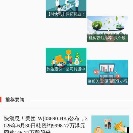
今日报丨穿越机视角带
产业投资基金登记成立
入等定期报告重要事项
报价下调100元/吨
上交所新增受理世维通
你解锁云南罗平九龙瀑
出资额100.01亿
涉及的相关信息进行了
科创板上市申请
【时快讯】津药药业：
布
系统梳理核查|每日时讯
二丙酸倍他米松原料药
获FDA签发DMF FA Lett
er
机构强烈推荐1只个股-
固稳促优 我国引资韧性
低温环境下电池续航如
更新中_热资讯
莲池区轻行潮鞋社鞋帽
持续显现
何改善？
箱包制衣店（个体工商
户）成立 注册资本1万
韵达股份：公司转运中
人民币-即时看
心已规模化部署自动化
当前关注:微信医保小程
分拣设备 当前信息
序人脸识别不稳定？国
家医保局回应
推荐要闻
快消息！美团-W(03690.HK)公布，2
026年6月30日耗资约9998.72万港元
回购146.21万股股份