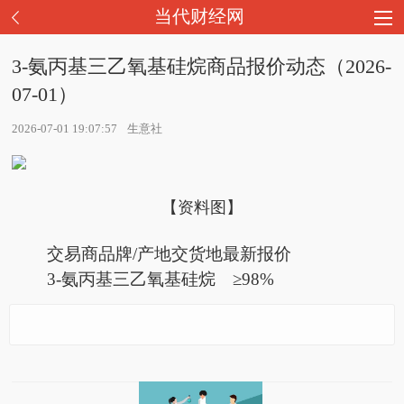
当代财经网
3-氨丙基三乙氧基硅烷商品报价动态（2026-
07-01）
2026-07-01 19:07:57
生意社
【资料图】
交易商品牌/产地交货地最新报价
3-氨丙基三乙氧基硅烷 ≥98%
3-氨丙基三乙氧基硅烷
永杉锂业(603399)龙虎
信息:锦旗映初心 服务暖
ST萃华：公司董事会组
每日热闻!PriceSeek提
商品报价动态（2026-07
榜数据(07-01)
民心——襄州政务中心
每日关注!厦门国本国资
织相关人员对存货、收
醒：开封九泓化工DBP
-01）
获群众锦旗致谢