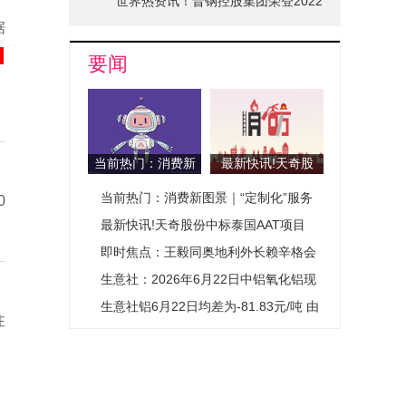
世界热资讯！晋钢控股集团荣登2022
据
山西省品牌十强榜单
要闻
当前热门：消费新
最新快讯!天奇股
图景｜“定制化”服
份中标泰国AAT项
当前热门：消费新图景｜“定制化”服务
0
务开辟城市消费新
目
赛道
开辟城市消费新赛道
最新快讯!天奇股份中标泰国AAT项目
即时焦点：王毅同奥地利外长赖辛格会
谈
生意社：2026年6月22日中铝氧化铝现
货价格小幅上涨
生意社铝6月22日均差为-81.83元/吨 由
注
负向缩小重新扩大-头条