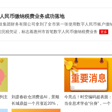
人民币缴纳税费业务成功落地
L科技集团财务有限公司拿到了全市第一张使用数字人民币账户缴
的完税凭证，标志着惠州市首笔数字人民币缴纳税费业务
更多
系列主
刘彦春砍仓消费追AI，景顺
今亮点！时空编码超表面
长城鼎益一个月涨近20%，
当全息术学会“分身”，一个
基民担心“又站在山顶”-焦点
谐波就是一帧画面