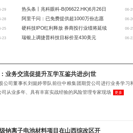
热头条丨兆科眼科-B(06622.HK)6月26日
6-29
06-2
斥资30.89万港元回购12.65万股
阿里千问：已免费提供超1000万份志愿
6-28
06-2
报告
硬科技IPO红利释放 券商投行业绩将延续
6-25
06-2
高增长|实时焦点
瑞银上调捷普科技目标价至430美元
6-23
06-2
：业务交流促提升互学互鉴共进步|世
控股公司董事长刘懿婷带队前往中粮集团期货公司进行业务学习
公司从业多年、具有丰富实战经验的风险管理专家现场
更多
级钠离子电池材料项目在山西综改区开