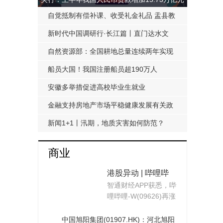
自觉抵制有偿补课、收受礼金礼品 盂县教
科局发布《工作提醒函》
新时代中国调研行·长江篇丨直门达水文
站：从靠人力蹲点到监测自动化
自然资源部：全国耕地总量连续两年实现
净增加
船员大国！我国注册船员超190万人
安徽多举措促进高校毕业生就业
金融支持房地产市场平稳健康发展有关政
策延期至明年底
新闻1+1丨汛期，地质灾害如何防范？
商业
港股异动 | 哔哩哔
智通财经APP获悉，哔
哩-W(09626)再涨近
哩哔哩-W(09626)再涨
9% 公司近期宣布3
近9%，截至发稿，涨7
亿美元回购计划 约
22%，报1
中国旭阳集团(01907.HK)：河北旭阳