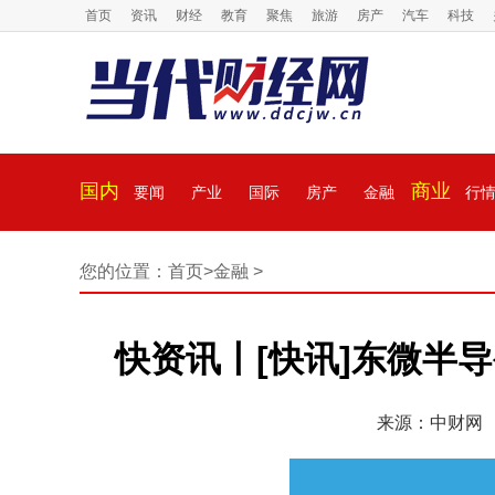
首页
资讯
财经
教育
聚焦
旅游
房产
汽车
科技
国内
商业
要闻
产业
国际
房产
金融
行
您的位置：
首页
>
金融
>
快资讯丨[快讯]东微半导
来源：中财网