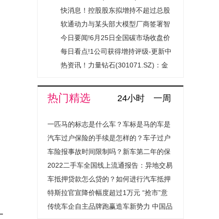
占其市值4.5%-焦点
能源获国智启旭基金注资4.95亿元|最
快消息！控股股东拟增持不超过总股
短讯
资讯
本2% 云南城投获持续增持支持释放
软通动力与某头部大模型厂商签署智
稳定预期信号
算服务协议
今日要闻!6月25日全国碳市场收盘价
83.12元／吨 较前一日上涨0.53%
每日看点!1公司获得增持评级-更新中
热资讯！力量钻石(301071.SZ)：金
刚石散热材料应用场景尚未达到大规
模市场化应用阶段
热门精选
24小时
一周
一匹马的标志是什么车？车标是马的车是
什么汽车？
汽车过户保险的手续是怎样的？车子过户
保险费用会上涨吗？
车险报事故时间限制吗？新车第二年的保
险怎么买？
2022二手车全国线上流通报告：异地交易
量提升超1.4倍成绝对主流
车抵押贷款怎么贷的？如何进行汽车抵押
贷款程序是怎样的？
特斯拉官宣降价幅度超过1万元 “抢市”意
图明显
传统车企自主品牌跑赢造车新势力 中国品