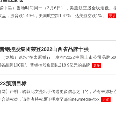
赵中昊）当地时间周一（3月6日），美股航空股全线走低。
收盘，波音跌1 49%，美国航空跌1 47%，达美航空跌1%，
更多
晋钢控股集团荣登2022山西省品牌十强
（龙城）论坛”在太原举行，发布“2022中国上市公司品牌50
山西省品牌100强”。晋钢控股集团以218 9亿元的品牌
更多
23预期目标
府网】声明：转载此文是出于传递更多信息之目的，若有来源标
合法权益，请作者持权属证明发至邮箱newmedia@xx
更多