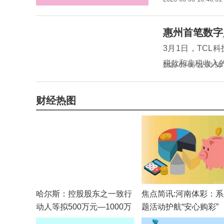
惠州首笔数字
3月1日，TC
税款和非税收入
2023-03-06 11:50:50
财经热图
哈尔斯：控股股东之一致行
焦点简讯:河南体彩：
动人等拟500万元—1000万
题活动护航“安心购彩”
元增持公司股份 天天快报