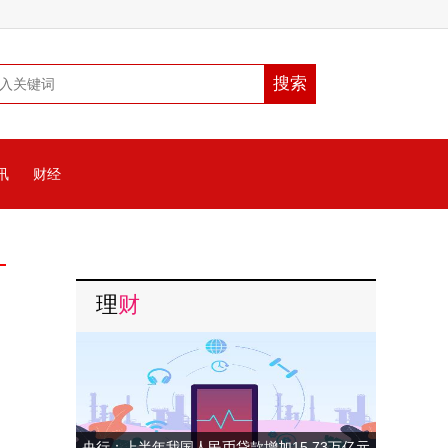
讯
财经
理
财
央行：上半年我国人民币贷款增加15.73万亿元