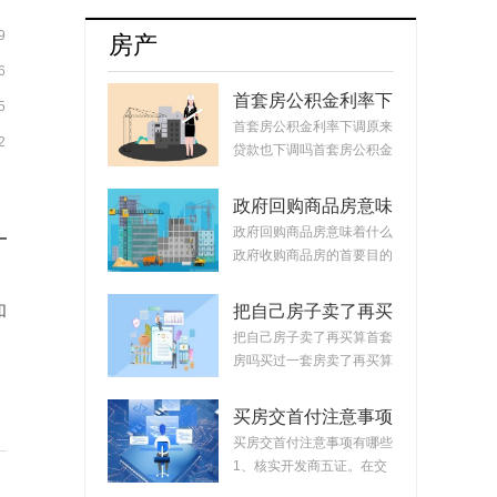
牌8月销量达17254辆占比升至55.5%
9
房产
6
首套房公积金利率下
5
调原来贷款也下调
首套房公积金利率下调原来
2
吗？公积金贷款会随
贷款也下调吗首套房公积金
着利率变化而变化
利率下调原来...
吗？
政府回购商品房意味
着什么？政府回购安
政府回购商品房意味着什么
置房价格如何定？
政府收购商品房的首要目的
是稳定市场。...
和
把自己房子卖了再买
算首套房吗？把房子
把自己房子卖了再买算首套
卖掉再买房子算二套
房吗买过一套房卖了再买算
吗？
首套房。简单...
买房交首付注意事项
有哪些？买房交完首
买房交首付注意事项有哪些
付款后接下来的流程
1、核实开发商五证。在交
首付时，需要先...