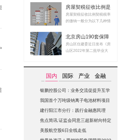
房屋契税征收比例是
能
什么？ 2022房产契
房屋契税征收比例契税税率
税最新政策
的缴纳一般分为以下几种情
况：1、面积小...
北京房山190套保障
租赁房面向毕业生配
房山区住建委近日发布《房
户
租 房源均为精装交
山区2022年第二批毕业大
付可拎包入住
学生对接保障性...
国内
国际
产业
金融
超
银鹏控股公司：业务交流促提升互学
互鉴共进步|世界简讯
我国首个万吨级钠离子电池材料项目
在山西综改区开建
建行阳江市分行：践行金融惠民理
念-全球关注
焦点简讯:证监会同意三超新材向特定
对象发行股票的注册申请
美股航空股6日全线走低