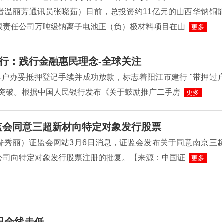
者温丽芳通讯员张晓茹）日前，总投资约11亿元的山西华钠铜
限责任公司万吨级钠离子电池正（负）极材料项目在山
更多
行：践行金融惠民理念-全球关注
客户办妥抵押登记手续并成功放款，标志着阳江市建行 "带押过
性突破。根据中国人民银行发布《关于鼓励推广二手房
更多
监会同意三超新材向特定对象发行股票
昝秀丽）证监会网站3月6日消息，证监会发布关于同意南京三
公司向特定对象发行股票注册的批复。【来源：中国证
更多
日全线走低