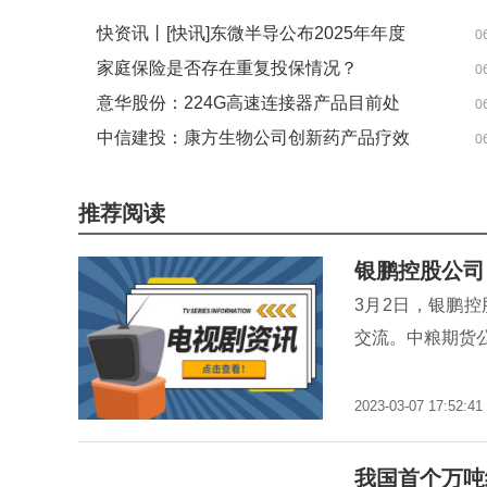
快资讯丨[快讯]东微半导公布2025年年度
0
分红实施方案
家庭保险是否存在重复投保情况？
0
意华股份：224G高速连接器产品目前处
0
于开发阶段
中信建投：康方生物公司创新药产品疗效
0
优秀 给予“买入”评级
推荐阅读
银鹏控股公司
3月2日，银鹏
交流。中粮期货
2023-03-07 17:52:41
我国首个万吨