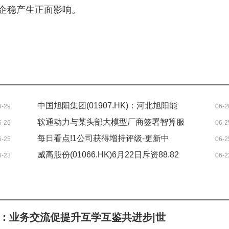
企稳产生正面影响。
中国旭阳集团(01907.HK)：河北旭阳能
6-29
06-2
源获国智启旭基金注资4.95亿元|最资讯
软通动力与某头部大模型厂商签署智算服
6-26
06-2
务协议
每日看点!1公司获得增持评级-更新中
6-25
06-2
威高股份(01066.HK)6月22日斥资88.82
6-23
06-2
万港元回购28万股|热点聚焦
：业务交流促提升互学互鉴共进步|世