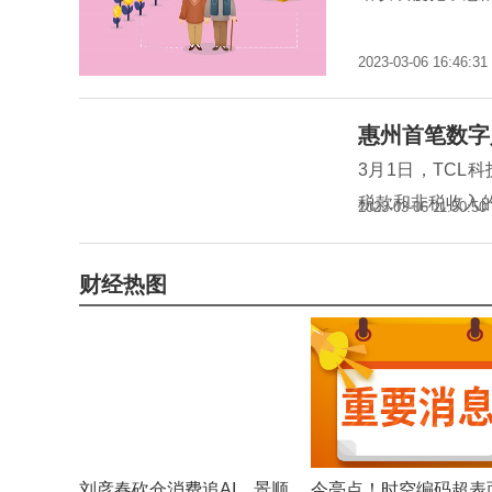
2023-03-06 16:46:31
惠州首笔数字
3月1日，TC
税款和非税收入
2023-03-06 11:50:50
财经热图
刘彦春砍仓消费追AI，景顺
今亮点！时空编码超表