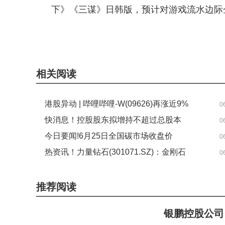
下》《三谋》日韩版，预计对游戏流水边际
关键词：
财经频道
财经资讯
相关阅读
港股异动 | 哔哩哔哩-W(09626)再涨近9%
0
公司近期宣布3亿美元回购计划 约占其市
快消息！控股股东拟增持不超过总股本
0
值4.5%-焦点短讯
2% 云南城投获持续增持支持释放稳定预
今日要闻!6月25日全国碳市场收盘价
0
期信号
83.12元／吨 较前一日上涨0.53%
热资讯！力量钻石(301071.SZ)：金刚石
0
散热材料应用场景尚未达到大规模市场化
应用阶段
推荐阅读
银鹏控股公司