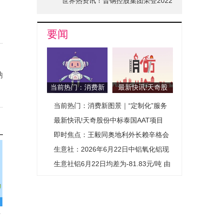
世界热资讯！晋钢控股集团荣登2022
山西省品牌十强榜单
要闻
纳
当前热门：消费新
最新快讯!天奇股
图景｜“定制化”服
份中标泰国AAT项
当前热门：消费新图景｜“定制化”服务
务开辟城市消费新
目
赛道
开辟城市消费新赛道
最新快讯!天奇股份中标泰国AAT项目
即时焦点：王毅同奥地利外长赖辛格会
谈
生意社：2026年6月22日中铝氧化铝现
货价格小幅上涨
生意社铝6月22日均差为-81.83元/吨 由
负向缩小重新扩大-头条
施