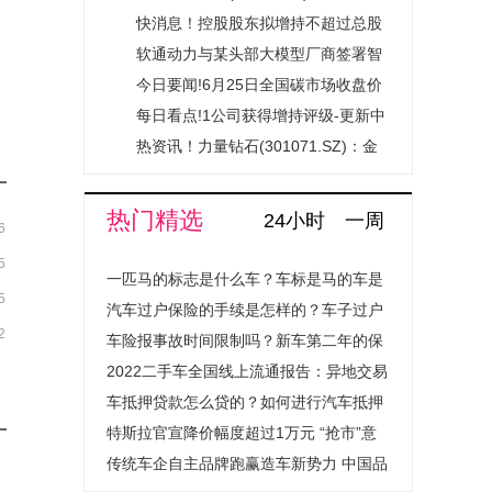
占其市值4.5%-焦点
能源获国智启旭基金注资4.95亿元|最
快消息！控股股东拟增持不超过总股
短讯
资讯
本2% 云南城投获持续增持支持释放
软通动力与某头部大模型厂商签署智
稳定预期信号
算服务协议
今日要闻!6月25日全国碳市场收盘价
83.12元／吨 较前一日上涨0.53%
每日看点!1公司获得增持评级-更新中
热资讯！力量钻石(301071.SZ)：金
刚石散热材料应用场景尚未达到大规
模市场化应用阶段
热门精选
24小时
一周
6
5
一匹马的标志是什么车？车标是马的车是
5
什么汽车？
汽车过户保险的手续是怎样的？车子过户
2
保险费用会上涨吗？
车险报事故时间限制吗？新车第二年的保
险怎么买？
2022二手车全国线上流通报告：异地交易
量提升超1.4倍成绝对主流
车抵押贷款怎么贷的？如何进行汽车抵押
贷款程序是怎样的？
特斯拉官宣降价幅度超过1万元 “抢市”意
图明显
传统车企自主品牌跑赢造车新势力 中国品