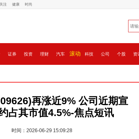
关注
健康
时尚
滚动
情
证券
投资
理财
汽车
科技
公司
个股
资
(09626)再涨近9% 公司近期宣
约占其市值4.5%-焦点短讯
时间：2026-06-29 15:09:28