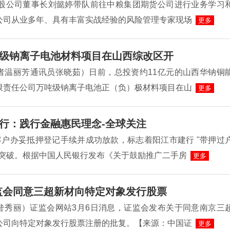
控股公司董事长刘懿婷带队前往中粮集团期货公司进行业务学习
公司从业多年、具有丰富实战经验的风险管理专家现场
更多
级钠离子电池材料项目在山西综改区开
者温丽芳通讯员张晓茹）日前，总投资约11亿元的山西华钠铜
限责任公司万吨级钠离子电池正（负）极材料项目在山
更多
行：践行金融惠民理念-全球关注
客户办妥抵押登记手续并成功放款，标志着阳江市建行 "带押过
性突破。根据中国人民银行发布《关于鼓励推广二手房
更多
监会同意三超新材向特定对象发行股票
昝秀丽）证监会网站3月6日消息，证监会发布关于同意南京三
公司向特定对象发行股票注册的批复。【来源：中国证
更多