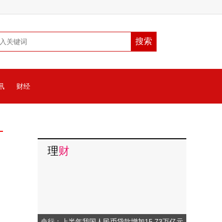
讯
财经
理
财
央行：上半年我国人民币贷款增加15.73万亿元