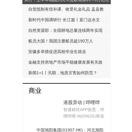
自觉抵制有偿补课、收受礼金礼品 盂县教
科局发布《工作提醒函》
新时代中国调研行·长江篇丨直门达水文
站：从靠人力蹲点到监测自动化
自然资源部：全国耕地总量连续两年实现
净增加
船员大国！我国注册船员超190万人
安徽多举措促进高校毕业生就业
金融支持房地产市场平稳健康发展有关政
策延期至明年底
新闻1+1丨汛期，地质灾害如何防范？
商业
港股异动 | 哔哩哔
智通财经APP获悉，哔
哩-W(09626)再涨近
哩哔哩-W(09626)再涨
9% 公司近期宣布3
近9%，截至发稿，涨7
亿美元回购计划 约
22%，报1
中国旭阳集团(01907.HK)：河北旭阳