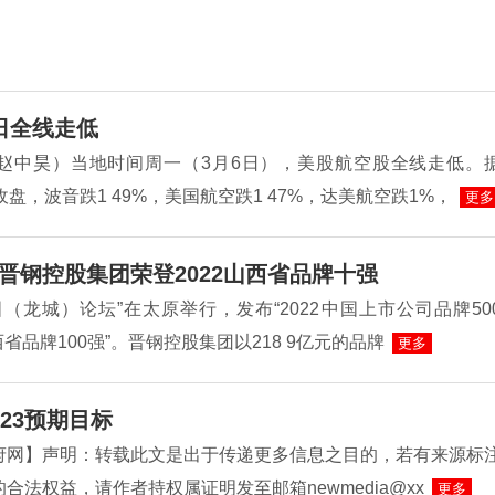
日全线走低
赵中昊）当地时间周一（3月6日），美股航空股全线走低。
收盘，波音跌1 49%，美国航空跌1 47%，达美航空跌1%，
更多
晋钢控股集团荣登2022山西省品牌十强
（龙城）论坛”在太原举行，发布“2022中国上市公司品牌50
山西省品牌100强”。晋钢控股集团以218 9亿元的品牌
更多
23预期目标
府网】声明：转载此文是出于传递更多信息之目的，若有来源标
合法权益，请作者持权属证明发至邮箱newmedia@xx
更多