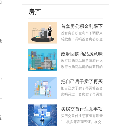
牌8月销量达17254辆占比升至55.5%
和
房产
首套房公积金利率下
调原来贷款也下调
首套房公积金利率下调原来
吗？公积金贷款会随
贷款也下调吗首套房公积金
能
着利率变化而变化
利率下调原来...
吗？
政府回购商品房意味
着什么？政府回购安
政府回购商品房意味着什么
置房价格如何定？
政府收购商品房的首要目的
是稳定市场。...
户
把自己房子卖了再买
算首套房吗？把房子
把自己房子卖了再买算首套
卖掉再买房子算二套
房吗买过一套房卖了再买算
吗？
首套房。简单...
买房交首付注意事项
有哪些？买房交完首
买房交首付注意事项有哪些
超
付款后接下来的流程
1、核实开发商五证。在交
首付时，需要先...