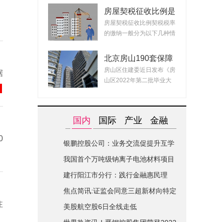
房屋契税征收比例是
什么？ 2022房产契
房屋契税征收比例契税税率
税最新政策
的缴纳一般分为以下几种情
况：1、面积小...
北京房山190套保障
租赁房面向毕业生配
房山区住建委近日发布《房
据
租 房源均为精装交
山区2022年第二批毕业大
付可拎包入住
学生对接保障性...
国内
国际
产业
金融
0
银鹏控股公司：业务交流促提升互学
互鉴共进步|世界简讯
我国首个万吨级钠离子电池材料项目
在山西综改区开建
建行阳江市分行：践行金融惠民理
念-全球关注
焦点简讯:证监会同意三超新材向特定
注
对象发行股票的注册申请
美股航空股6日全线走低