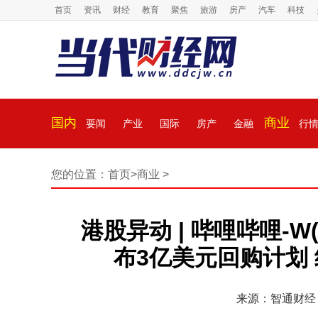
首页
资讯
财经
教育
聚焦
旅游
房产
汽车
科技
国内
商业
要闻
产业
国际
房产
金融
行
您的位置：
首页
>
商业
>
港股异动 | 哔哩哔哩-W
布3亿美元回购计划 
来源：智通财经