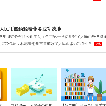
人民币缴纳税费业务成功落地
L科技集团财务有限公司拿到了全市第一张使用数字人民币账户缴
的完税凭证，标志着惠州市首笔数字人民币缴纳税费业务
更多
面：
鑫铂股份：全资子公司拟
【新要闻】欧洲央行执委