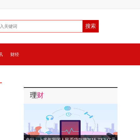
讯
财经
理
财
央行：上半年我国人民币贷款增加15.73万亿元