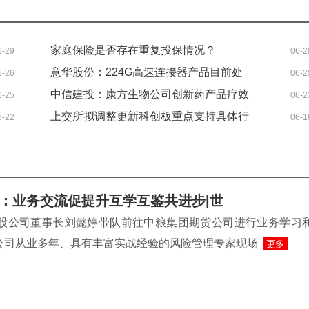
家庭保险是否存在重复投保情况？
6-29
06-2
意华股份：224G高速连接器产品目前处
6-26
06-2
于开发阶段
中信建投：康方生物公司创新药产品疗效
6-25
06-2
优秀 给予“买入”评级
上交所拟调整更新科创板重点支持具体行
6-22
06-1
业范围 支持未来产业“硬科技”企业在科创
板上市_每日讯息
：业务交流促提升互学互鉴共进步|世
控股公司董事长刘懿婷带队前往中粮集团期货公司进行业务学习
公司从业多年、具有丰富实战经验的风险管理专家现场
更多