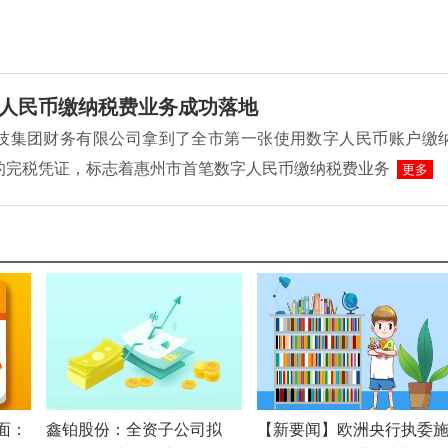
人民币缴纳税费业务成功落地
L科技集团财务有限公司拿到了全市第一张使用数字人民币账户缴
的完税凭证，标志着惠州市首笔数字人民币缴纳税费业务
更多
面：
鑫铂股份：全资子公司拟
【新要闻】欧洲央行执委