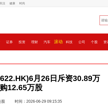
关注
健康
时尚
滚动
情
证券
投资
理财
汽车
科技
公司
个股
资
22.HK)6月26日斥资30.89万
购12.65万股
美股
时间：2026-06-29 09:15:35