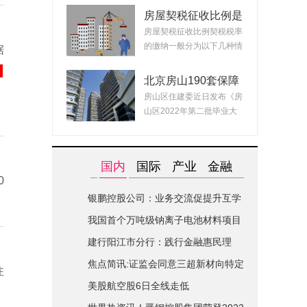
房屋契税征收比例是
什么？ 2022房产契
房屋契税征收比例契税税率
税最新政策
的缴纳一般分为以下几种情
据
况：1、面积小...
北京房山190套保障
租赁房面向毕业生配
房山区住建委近日发布《房
租 房源均为精装交
山区2022年第二批毕业大
付可拎包入住
学生对接保障性...
国内
国际
产业
金融
0
银鹏控股公司：业务交流促提升互学
互鉴共进步|世界简讯
我国首个万吨级钠离子电池材料项目
在山西综改区开建
建行阳江市分行：践行金融惠民理
念-全球关注
焦点简讯:证监会同意三超新材向特定
注
对象发行股票的注册申请
美股航空股6日全线走低