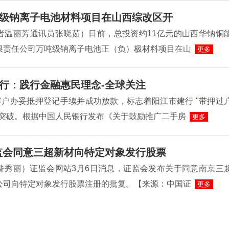
级钠离子电池材料项目在山西综改区开
者温丽芳通讯员张晓茹）日前，总投资约11亿元的山西华钠铜
限责任公司万吨级钠离子电池正（负）极材料项目在山
更多
行：践行金融惠民理念-全球关注
客户办妥抵押登记手续并成功放款，标志着阳江市建行 "带押过
性突破。根据中国人民银行发布《关于鼓励推广二手房
更多
监会同意三超新材向特定对象发行股票
昝秀丽）证监会网站3月6日消息，证监会发布关于同意南京三
公司向特定对象发行股票注册的批复。【来源：中国证
更多