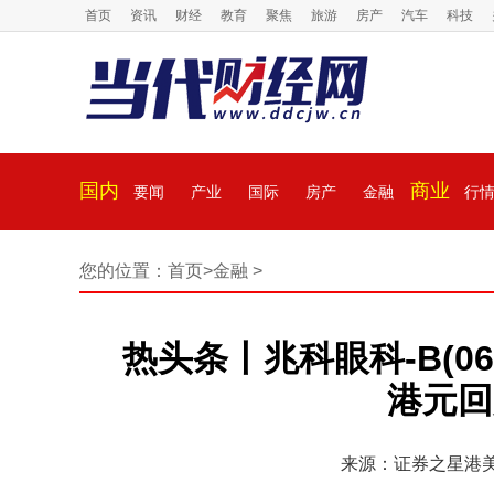
首页
资讯
财经
教育
聚焦
旅游
房产
汽车
科技
国内
商业
要闻
产业
国际
房产
金融
行
您的位置：
首页
>
金融
>
热头条丨兆科眼科-B(066
港元回
来源：证券之星港