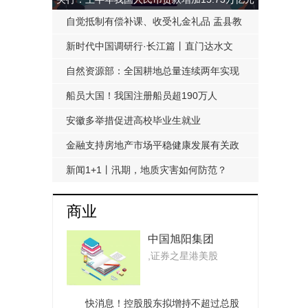
自觉抵制有偿补课、收受礼金礼品 盂县教
科局发布《工作提醒函》
新时代中国调研行·长江篇丨直门达水文
站：从靠人力蹲点到监测自动化
自然资源部：全国耕地总量连续两年实现
净增加
船员大国！我国注册船员超190万人
安徽多举措促进高校毕业生就业
金融支持房地产市场平稳健康发展有关政
策延期至明年底
新闻1+1丨汛期，地质灾害如何防范？
商业
中国旭阳集团
,证券之星港美股
(01907.HK)：河北
旭阳能源获国智启
旭基金注资4.95亿
快消息！控股股东拟增持不超过总股