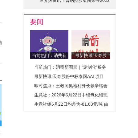
世界热资讯！晋钢控股集团荣登2022
山西省品牌十强榜单
要闻
纳
当前热门：消费新
最新快讯!天奇股
图景｜“定制化”服
份中标泰国AAT项
当前热门：消费新图景｜“定制化”服务
务开辟城市消费新
目
赛道
开辟城市消费新赛道
最新快讯!天奇股份中标泰国AAT项目
即时焦点：王毅同奥地利外长赖辛格会
谈
生意社：2026年6月22日中铝氧化铝现
货价格小幅上涨
生意社铝6月22日均差为-81.83元/吨 由
负向缩小重新扩大-头条
施