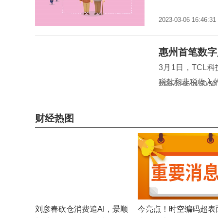
2023-03-06 16:46:31
惠州首笔数字
3月1日，TC
税款和非税收入
2023-03-06 11:50:50
财经热图
刘彦春砍仓消费追AI，景顺
今亮点！时空编码超表