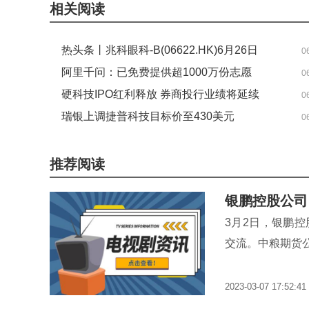
相关阅读
热头条丨兆科眼科-B(06622.HK)6月26日
0
斥资30.89万港元回购12.65万股
阿里千问：已免费提供超1000万份志愿
0
报告
硬科技IPO红利释放 券商投行业绩将延续
0
高增长|实时焦点
瑞银上调捷普科技目标价至430美元
0
推荐阅读
银鹏控股公司
3月2日，银鹏
交流。中粮期货
2023-03-07 17:52:41