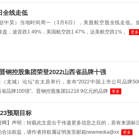
日全线走低
赵中昊）当地时间周一（3月6日），美股航空股全线走低。
收盘，波音跌1 49%，美国航空跌1 47%，达美航空跌1%，
更多
晋钢控股集团荣登2022山西省品牌十强
（龙城）论坛”在太原举行，发布“2022中国上市公司品牌50
山西省品牌100强”。晋钢控股集团以218 9亿元的品牌
更多
23预期目标
府网】声明：转载此文是出于传递更多信息之目的，若有来源标
合法权益，请作者持权属证明发至邮箱newmedia@xx
更多