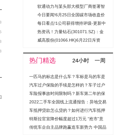
元|最资讯
本2% 云南城投获持续增持支持释放
软通动力与某头部大模型厂商签署智
稳定预期信号
算服务协议
今日要闻!6月25日全国碳市场收盘价
8
83.12元／吨 较前一日上涨0.53%
每日看点!1公司获得增持评级-更新中
热资讯！力量钻石(301071.SZ)：金
5
刚石散热材料应用场景尚未达到大规
威高股份(01066.HK)6月22日斥资
3
模市场化应用阶段
88.82万港元回购28万股|热点聚焦
8
热门精选
24小时
一周
一匹马的标志是什么车？车标是马的车是
什么汽车？
汽车过户保险的手续是怎样的？车子过户
保险费用会上涨吗？
车险报事故时间限制吗？新车第二年的保
和
险怎么买？
2022二手车全国线上流通报告：异地交易
量提升超1.4倍成绝对主流
车抵押贷款怎么贷的？如何进行汽车抵押
贷款程序是怎样的？
特斯拉官宣降价幅度超过1万元 “抢市”意
图明显
传统车企自主品牌跑赢造车新势力 中国品