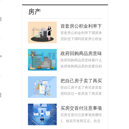
牌8月销量达17254辆占比升至55.5%
房产
能
首套房公积金利率下
调原来贷款也下调
首套房公积金利率下调原来
吗？公积金贷款会随
贷款也下调吗首套房公积金
着利率变化而变化
利率下调原来...
吗？
政府回购商品房意味
户
着什么？政府回购安
政府回购商品房意味着什么
置房价格如何定？
政府收购商品房的首要目的
是稳定市场。...
把自己房子卖了再买
算首套房吗？把房子
把自己房子卖了再买算首套
卖掉再买房子算二套
房吗买过一套房卖了再买算
超
吗？
首套房。简单...
买房交首付注意事项
有哪些？买房交完首
买房交首付注意事项有哪些
付款后接下来的流程
1、核实开发商五证。在交
首付时，需要先...