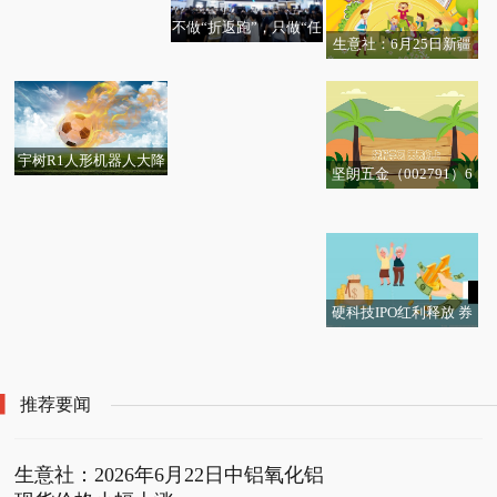
不做“折返跑”，只做“任
生意社：6月25日新疆
务流”：一颗旗舰芯如何
每日看点!1公司获得增
蓝山屯河BDO公布6月
重写大屏多任务体验
持评级-更新中
结算价格-快看点
宇树R1人形机器人大降
坚朗五金（002791）6
价：2.99万元起！现货
意华股份：224G高速连
每日关注!6月24日创业
今日快看!6月24日生意
月24日主力资金净买入
发售
生意社：6月25日内蒙
夏粮旺季收购开局良好
接器产品目前处于开发
板50ETF华安基金份额
社烧碱市场基差为150.7
70.52万元
地区萤石市场行情暂稳
小麦收购量超三千万吨
阶段
增加8100万份，重仓股
5元/吨
当前热议
宁德时代、中际旭创、
新易盛
硬科技IPO红利释放 券
热议:顺灏股份：融资净
财通福鑫定开混合：二
商投行业绩将延续高增
偿还351.89万元，融资
级市场出现极大幅度溢
长|实时焦点
余额6.32亿元
价 6月24日开盘起至当
推荐要闻
日10:30停牌
生意社：2026年6月22日中铝氧化铝