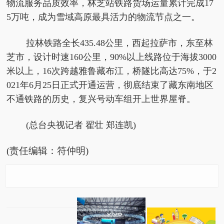
物流服务品质效率，林芝站铁路货场运量累计完成17
5万吨，成为雪域高原最具活力的物流节点之一。
拉林铁路全长435.48公里，西起拉萨市，东至林
芝市，设计时速160公里，90%以上线路位于海拔3000
米以上，16次跨越雅鲁藏布江，桥隧比高达75%，于2
021年6月25日正式开通运营，彻底结束了藏东南地区
不通铁路的历史，复兴号动车组开上世界屋脊。
(总台央视记者 翟壮 郑连凯)
(责任编辑：符仲明)
热点聚焦：拉林铁路开
欣旺达动力科技公司增
通运营5周年 累计运送
资至132亿元 今日热门
旅客超625万人次