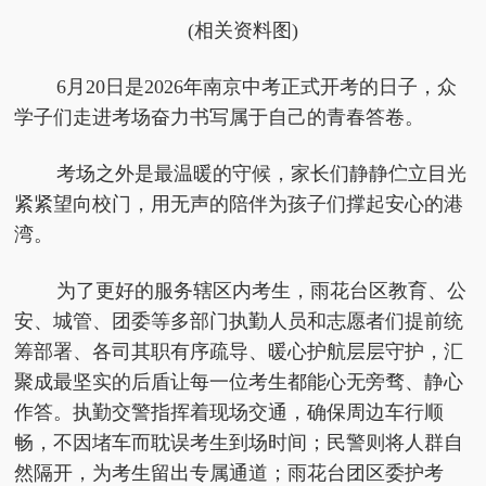
(相关资料图)
6月20日是2026年南京中考正式开考的日子，众
学子们走进考场奋力书写属于自己的青春答卷。
考场之外是最温暖的守候，家长们静静伫立目光
紧紧望向校门，用无声的陪伴为孩子们撑起安心的港
湾。
为了更好的服务辖区内考生，雨花台区教育、公
安、城管、团委等多部门执勤人员和志愿者们提前统
筹部署、各司其职有序疏导、暖心护航层层守护，汇
聚成最坚实的后盾让每一位考生都能心无旁骛、静心
作答。执勤交警指挥着现场交通，确保周边车行顺
畅，不因堵车而耽误考生到场时间；民警则将人群自
然隔开，为考生留出专属通道；雨花台团区委护考