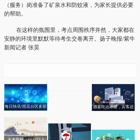
（服务）岗准备了矿泉水和防蚊液，为家长提供必要
的帮助。
在这样的氛围里，考点周围秩序井然，大家都在
安静的环境里默默等待考生交卷离开。扬子晚报/紫牛
新闻记者 张昊
“茶和天下”雅集联欢会
暨“你好！中国”主题活
动在安曼举办-报道
每日快讯!雨花台区多部
婚宴吃出冰碴，宾客还
20日江苏降水间歇，21-
生意社铁矿石(澳)6月19
门联动，全力服务中考
被提前清场！律师：酒
宁波远洋：向特定对象
22日再迎大范围强降水
日均差为-9.00元/吨 由
考生
店涉欺诈
发行A股股票申请获上
负向扩大转为缩小
交所审核通过
永杰新材（603271.S