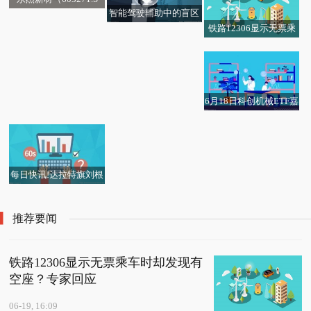
智能驾驶辅助中的盲区
H）新增一起对外投
铁路12306显示无票乘
监测如何工作？|每日热
资，被投资公司为奥科
速讯：杭州乐骐汽配有
常州市新北区孟河熊氏
车时却发现有空座？专
议
宁克（昆山）铝业有限
限公司成立 注册资本10
车灯厂（个体工商户）
家回应
公司 聚焦
0万人民币
成立 注册资本10万人民
币
6月18日科创机械ETF嘉
【ETF观察】6月18日跨
阜丰集团(00546.HK)回
实基金份额增加600万
境ETF净流出10.67亿元
购7.2万股 焦点精选
份，重仓股中控技术、
绿的谐波、铂力特
每日快讯!达拉特旗刘根
虎食品加工坊（个体工
商户）成立 注册资本1
推荐要闻
万人民币
铁路12306显示无票乘车时却发现有
空座？专家回应
06-19, 16:09