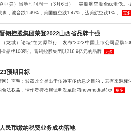
赵中昊）当地时间周一（3月6日），美股航空股全线走低。
收盘，波音跌1 49%，美国航空跌1 47%，达美航空跌1%，
更多
晋钢控股集团荣登2022山西省品牌十强
（龙城）论坛”在太原举行，发布“2022中国上市公司品牌50
山西省品牌100强”。晋钢控股集团以218 9亿元的品牌
更多
23预期目标
府网】声明：转载此文是出于传递更多信息之目的，若有来源标
合法权益，请作者持权属证明发至邮箱newmedia@xx
更多
人民币缴纳税费业务成功落地