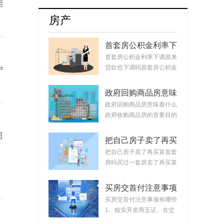
牌8月销量达17254辆占比升至55.5%
能
房产
首套房公积金利率下
调原来贷款也下调
首套房公积金利率下调原来
吗？公积金贷款会随
贷款也下调吗首套房公积金
户
着利率变化而变化
利率下调原来...
吗？
政府回购商品房意味
着什么？政府回购安
政府回购商品房意味着什么
置房价格如何定？
政府收购商品房的首要目的
是稳定市场。...
超
把自己房子卖了再买
算首套房吗？把房子
把自己房子卖了再买算首套
卖掉再买房子算二套
房吗买过一套房卖了再买算
吗？
首套房。简单...
买房交首付注意事项
有哪些？买房交完首
买房交首付注意事项有哪些
付款后接下来的流程
1、核实开发商五证。在交
首付时，需要先...