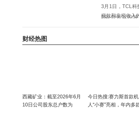
3月1日，TC
税款和非税收入
2023-03-06 11:50:50
财经热图
西藏矿业：截至2026年6月
今日热搜:赛力斯首款机
10日公司股东总户数为
人“小赛”亮相，年内多
111058户_新资讯
身智能机器人将面世