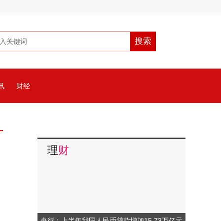
讯
财经
理
财
央行：上半年我国人民币贷款增加15.73万亿元