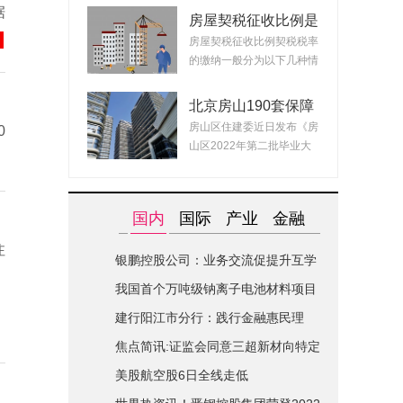
据
房屋契税征收比例是
什么？ 2022房产契
房屋契税征收比例契税税率
税最新政策
的缴纳一般分为以下几种情
况：1、面积小...
北京房山190套保障
租赁房面向毕业生配
房山区住建委近日发布《房
0
租 房源均为精装交
山区2022年第二批毕业大
付可拎包入住
学生对接保障性...
国内
国际
产业
金融
注
银鹏控股公司：业务交流促提升互学
互鉴共进步|世界简讯
我国首个万吨级钠离子电池材料项目
在山西综改区开建
建行阳江市分行：践行金融惠民理
念-全球关注
焦点简讯:证监会同意三超新材向特定
对象发行股票的注册申请
美股航空股6日全线走低