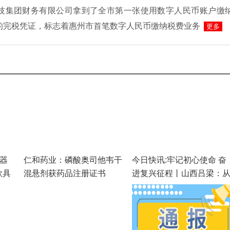
L科技集团财务有限公司拿到了全市第一张使用数字人民币账户缴
的完税凭证，标志着惠州市首笔数字人民币缴纳税费业务
更多
器
仁和药业：磷酸奥司他韦干
今日快讯:牢记初心使命 奋
款具
混悬剂获药品注册证书
进复兴征程丨山西吕梁：
晋绥红都到产业新城