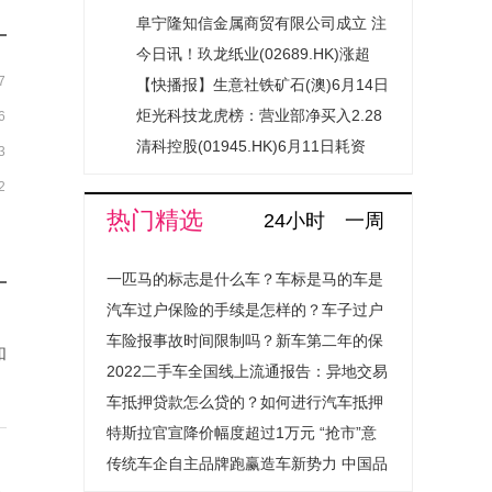
册资本100万人民币|要闻速递
阜宁隆知信金属商贸有限公司成立 注
册资本5万人民币-天天快报
今日讯！玖龙纸业(02689.HK)涨超
7
8%，截至发稿，涨8.05%，报7.11港
【快播报】生意社铁矿石(澳)6月14日
元，成交额1.81亿港元
均差为-10.50元/吨 由负向扩大转为缩
炬光科技龙虎榜：营业部净买入2.28
6
小
亿元
清科控股(01945.HK)6月11日耗资
3
1.96万港元回购1.28万股 头条
2
热门精选
24小时
一周
一匹马的标志是什么车？车标是马的车是
什么汽车？
汽车过户保险的手续是怎样的？车子过户
保险费用会上涨吗？
车险报事故时间限制吗？新车第二年的保
和
险怎么买？
2022二手车全国线上流通报告：异地交易
量提升超1.4倍成绝对主流
车抵押贷款怎么贷的？如何进行汽车抵押
贷款程序是怎样的？
特斯拉官宣降价幅度超过1万元 “抢市”意
图明显
传统车企自主品牌跑赢造车新势力 中国品