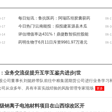
每日短讯：鲁抗医药：阿瑞匹坦胶囊获药
6-17
06-1
品注册证书
今日热门!云南能投：拟投建富源县木瓜
6-17
06-1
坪风电场项目
评估增值率达431%！鼎捷数智拟控股能
6-14
06-1
誉科技 后者经营活动现金流净额为负 焦
药明生物于6月11日斥资9981.97万港元
6-12
06-1
点速递
回购338.8万股
：业务交流促提升互学互鉴共进步|世
控股公司董事长刘懿婷带队前往中粮集团期货公司进行业务学习
公司从业多年、具有丰富实战经验的风险管理专家现场
更多
级钠离子电池材料项目在山西综改区开