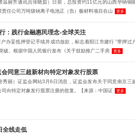
者温丽芳通讯员张晓茹）日前，总投资约11亿元的山西华钠铜
限责任公司万吨级钠离子电池正（负）极材料项目在山
更多
行：践行金融惠民理念-全球关注
客户办妥抵押登记手续并成功放款，标志着阳江市建行 "带押过
性突破。根据中国人民银行发布《关于鼓励推广二手房
更多
监会同意三超新材向特定对象发行股票
昝秀丽）证监会网站3月6日消息，证监会发布关于同意南京三
公司向特定对象发行股票注册的批复。【来源：中国证
更多
日全线走低