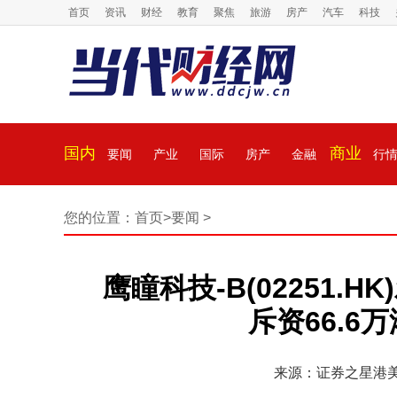
首页
资讯
财经
教育
聚焦
旅游
房产
汽车
科技
国内
商业
要闻
产业
国际
房产
金融
行
您的位置：
首页
>
要闻
>
鹰瞳科技-B(02251.H
斥资66.6
来源：证券之星港