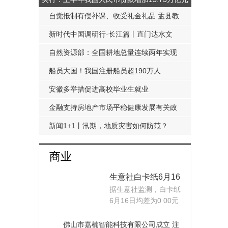
自觉抵制有偿补课、收受礼金礼品 盂县教
科局发布《工作提醒函》
新时代中国调研行·长江篇丨直门达水文
站：从靠人力蹲点到监测自动化
自然资源部：全国耕地总量连续两年实现
净增加
船员大国！我国注册船员超190万人
安徽多举措促进高校毕业生就业
金融支持房地产市场平稳健康发展有关政
策延期至明年底
新闻1+1丨汛期，地质灾害如何防范？
商业
生意社白卡纸6月16
据生意社监测，白卡纸
日均线上穿 均差为
6月16日均差为0 00元
0.00元/吨
吨（均差=M10-
M20=4136 67-4
佛山市嘉楠智能科技有限公司成立 注