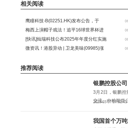
相关阅读
鹰瞳科技-B(02251.HK)发布公告，于
0
2026年6月17日斥资66.6万港元回购5.57
梅西上演帽子戏法！追平16球世界杯进
0
万股
球纪录 每日热闻
[快讯]灿瑞科技公布2025年年度分红实施
0
方案-聚焦
微资讯！港股异动 | 卫龙美味(09985)涨
0
超4% 拟回购最多2亿港元股份 公司年内
将重视渠道陈列及提效
推荐阅读
银鹏控股公司
3月2日，银鹏
交流。中粮期货
2023-03-07 17:52:41
我国首个万吨