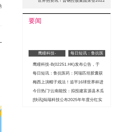
世界热资讯！晋钢控股集团荣登2022
纳
山西省品牌十强榜单
要闻
鹰瞳科技-
每日短讯：鲁抗医
B(02251.HK)发布
药：阿瑞匹坦胶囊
鹰瞳科技-B(02251.HK)发布公告，于
公告，于2026年6
获药品注册证书
月17日斥资66.6万
2026年6月17日斥资66.6万港元回购
每日短讯：鲁抗医药：阿瑞匹坦胶囊获
港元回购5.57万股
5.57万股
药品注册证书
梅西上演帽子戏法！追平16球世界杯进
球纪录 每日热闻
今日热门!云南能投：拟投建富源县木瓜
从
坪风电场项目
[快讯]灿瑞科技公布2025年年度分红实
施方案-聚焦