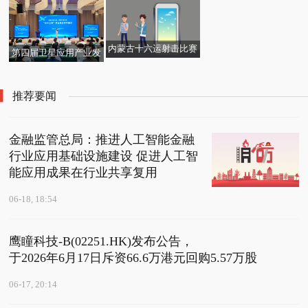
每日速看!【券商聚焦】
折价拍卖难觅接盘方
基本面利好债市，关注
中信建投：生物制品板
生意社：6月18日江西
国债ETF（511010）、
块跟随医药行业整体回
地区萤石市场行情暂稳_
内蒙古十六运射击比赛
十年国债ETF（51126
第四届卫星应用产业发
调 考虑与资金因素有关
最资讯
开赛 热资讯
0）
展大会“百千工程”供应
链合作对接会在眉重磅
推荐要闻
启幕
金融监管总局：推进人工智能金融
行业应用基础设施建设 促进人工智
能应用成果在行业共享复用
06-18, 18:54
鹰瞳科技-B(02251.HK)发布公告，
于2026年6月17日斥资66.6万港元回购5.57万股
06-17, 20:14