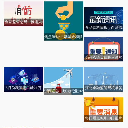
新赛道
金融监管总局：推进人
食品饮料周报：白酒跨
工智能金融行业应用基
界餐饮谋突围 酒企扎堆
础设施建设 促进人工智
焦点滚动:主动基金和指
世界杯
能应用成果在行业共享
数基金哪个费率成本更
复用
低？
为什么说买保险不是买
得越多越好？ 焦点播报
河北金融监管局核准贺
5月份我国进口糖21万
浙商证券：玖龙纸业(02
星廊坊银行股份有限公
吨
689.HK)回购永续债财务
司石家庄分行行长助理
降本 箱板纸淡季提涨受
任职资格
益 维持“买入”评级
每日看点!6月18日图片
观热点：中小银行股权
媒体板块涨幅达7%