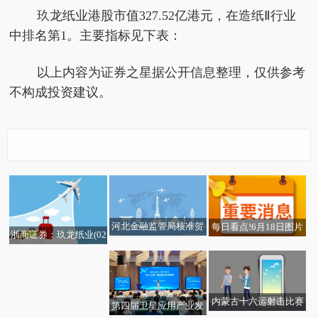
玖龙纸业港股市值327.52亿港元，在造纸Ⅱ行业
中排名第1。主要指标见下表：
以上内容为证券之星据公开信息整理，仅供参考
不构成投资建议。
河北金融监管局核准贺
每日看点!6月18日图片
浙商证券：玖龙纸业(02
星廊坊银行股份有限公
媒体板块涨幅达7%
689.HK)回购永续债财务
司石家庄分行行长助理
降本 箱板纸淡季提涨受
任职资格
益 维持“买入”评级
内蒙古十六运射击比赛
第四届卫星应用产业发
观热点：中小银行股权