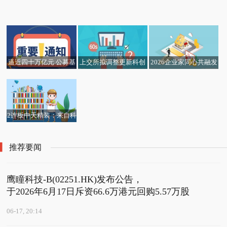
开赛 热资讯
展大会“百千工程”供应
每日速看!【券商聚焦】
基本面利好债市，关注
生意社：6月18日江西
折价拍卖难觅接盘方
链合作对接会在眉重磅
中信建投：生物制品板
国债ETF（511010）、
地区萤石市场行情暂稳_
启幕
块跟随医药行业整体回
十年国债ETF（51126
最资讯
调 考虑与资金因素有关
0）
逼近四十万亿元 公募基
上交所拟调整更新科创
2026企业家同心共融发
生意社：6月17日滁州
中国投融资(01226.HK)
金规模再创新高
板重点支持具体行业范
展大会暨“百业连锁汇包
兴邦涤纶短纤价格下调-
发布年度业绩 股东应占
围 支持未来产业“硬科
头·赋能商业供给侧”嘉
每日时讯
溢利1.4亿港元 同比扭亏
技”企业在科创板上市_
年华在我市召开
为盈 当前热议
每日讯息
2连板中天精装：来自科
睿斯的投资收益为负数
焦点速递
推荐要闻
鹰瞳科技-B(02251.HK)发布公告，
于2026年6月17日斥资66.6万港元回购5.57万股
06-17, 20:14