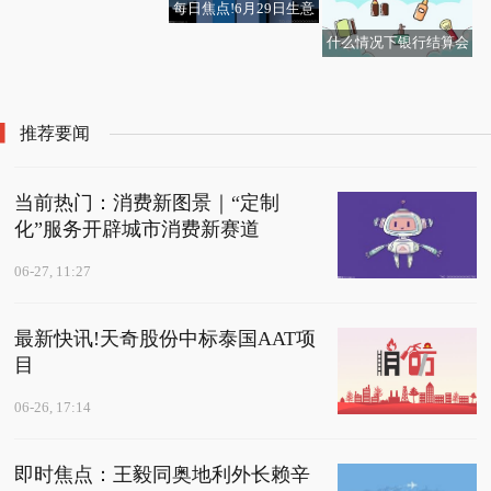
中心
每日焦点!6月29日生意
社涤纶短纤基准价为74
什么情况下银行结算会
52.12元/吨
688689，明起复牌！拟
被退回？ 每日资讯
收购半导体资产 播报
推荐要闻
当前热门：消费新图景｜“定制
化”服务开辟城市消费新赛道
06-27, 11:27
最新快讯!天奇股份中标泰国AAT项
目
06-26, 17:14
即时焦点：王毅同奥地利外长赖辛