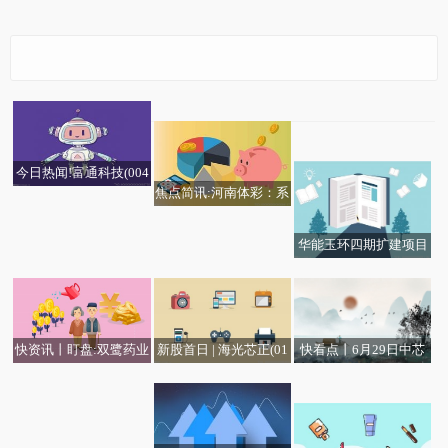
海泰新能（920985）6
快讯:英力股份(300956.
港股异动 | 哔哩哔哩-W
月29日主力资金净卖出
SZ)：AI服务器目前仅处
前沿资讯!生意社：2026
(09626)再涨近9% 公司
4.96万元
于前期调研储备阶段，
年6月29日金川镍出厂
近期宣布3亿美元回购计
尚未开始大额投入，暂
今日热闻!富通科技(004
价上调
划 约占其市值4.5%-焦
无落地订单
焦点简讯:河南体彩：系
65.HK)因购股期权获行
点短讯
列主题活动护航“安心购
使而发行1.2万股
彩”
华能玉环四期扩建项目
世界首台650°超（超）
临界GH2070P高温合金
集箱三通批量生产 焦点
滚动
新股首日 | 海光芯正(01
快资讯丨盯盘:双鹭药业
快看点丨6月29日中芯
活力中国调研行｜在“卫
热头条丨兆科眼科-B(06
191.HK)首挂上市 早盘
等2股秒停
概念板块涨幅达5%
星工厂”感受空天信息产
622.HK)6月26日斥资30.
高开75.35% 光电互连产
业新动能
89万港元回购12.65万股
品已广泛应用于AI数据