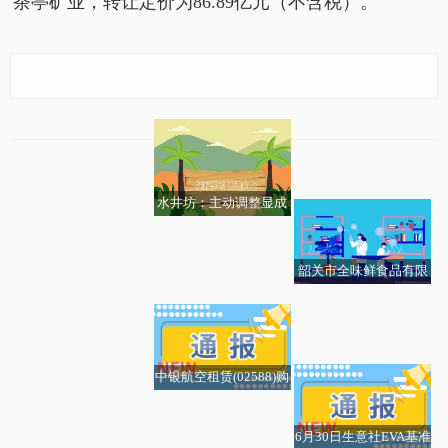
茶亭矿业，转让定价为86.89亿元（不含税）。
热推荐：西部矿业：控
两个动作紧致大腿内侧
福建金融监管局核准李
股子公司玉龙铜业对茶
赘肉 今日热搜
惠东县黄埠速切鞋材加
杨寅罗源县农村信用合
亭矿业增资38亿元
每日观点:港股异动丨中
工厂（个体工商户）成
作联社理事任职资格
国旺旺绩后重挫13%，
立 注册资本50万人民币
水井坊：主动调整显成
全年净利润38.4亿不及
_焦点速看
效 经营基本面边际改善
市场预期
焦点速讯
韶关市全味鲜食品有限
网友免费试吃发差评被
【播资讯】深天马Ａ：
公司成立 注册资本10万
怎样设置黄金定投的周
挂店门口，餐厅老板：
公司第十一届董事会及
人民币
世界杯 | 巴西补时“绝
期更合理？
尖椒茄子少油少辣完全
聘任的高管任期自2025
杀” 淘汰日本晋级16强
不是这个味，“吃不消这
年9月16日起，为期三
中银航空租赁(02588)购
样要求！”|焦点热门
年
买3架空客A350-1000飞
机并将飞机回租予卡塔
6月30日生意社EVA基准