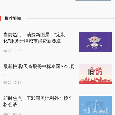
尔航空-焦点滚动
美股异动 | 此前发布Glas
武安市盈海再生资源回
价为9766.67元/吨
sBridge“玻璃桥”技术 康
收有限公司成立 注册资
宁(GLW.US)早盘涨超8%
本50万人民币 要闻
推荐要闻
当前热门：消费新图景｜“定制
化”服务开辟城市消费新赛道
06-27, 11:27
最新快讯!天奇股份中标泰国AAT项
目
06-26, 17:14
即时焦点：王毅同奥地利外长赖辛
格会谈
06-26, 06:22