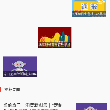
6月30日生意社EVA基准
美股异动 | 此前发布Glas
武安市盈海再生资源回
每日速看!视频 | 小米家
价为9766.67元/吨
每日精选：轻松健康(02
快资讯丨[快讯]东微半
sBridge“玻璃桥”技术 康
收有限公司成立 注册资
电线上市场份额集体下
阅文集团(00772)6月29
661.HK)6月29日耗资99
导公布2025年年度分红
宁(GLW.US)早盘涨超8%
本50万人民币 要闻
跌，“价格屠夫”的刀钝
键凯科技：积极探索通
日斥资774.27万港元回
5万港元回购70万股
实施方案
了？
哈尔斯：控股股东之一
过AI优化现有研发流程
购40万股
万胜智能：拟不超5.04
致行动人等拟500万元
珠江股份董事赵坤增持
热文
创科实业(00669)6月29
亿元投建“万胜绿色智能
—1000万元增持公司股
1.3万股，增持金额3.89
日斥资408.42万港元回
装备产业园建设项目”
份 天天快报
万元 今日快讯
购3.2万股
今日热闻!富通科技(004
65.HK)因购股期权获行
使而发行1.2万股
推荐要闻
当前热门：消费新图景｜“定制