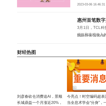
2023-03-06 16:46:31
惠州首笔数字
3月1日，TC
税款和非税收入
2023-03-06 11:50:50
财经热图
刘彦春砍仓消费追AI，景顺
今亮点！时空编码超表
长城鼎益一个月涨近20%，
当全息术学会“分身”，