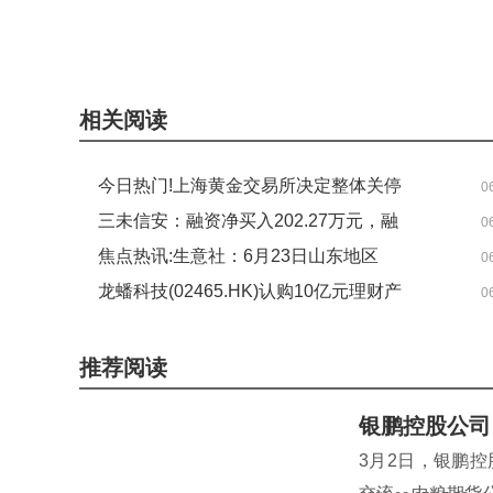
关键词：
贵金属
上海黄金交易所
银行
Au
公告
相关阅读
今日热门!上海黄金交易所决定整体关停
0
个人客户交易业务
三未信安：融资净买入202.27万元，融
0
资余额8109.72万元
焦点热讯:生意社：6月23日山东地区
0
DMF市场持稳运行
龙蟠科技(02465.HK)认购10亿元理财产
0
品_快报
推荐阅读
银鹏控股公司
3月2日，银鹏