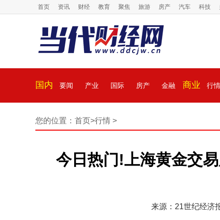
首页
资讯
财经
教育
聚焦
旅游
房产
汽车
科技
国内
商业
要闻
产业
国际
房产
金融
行
您的位置：
首页
>
行情
>
今日热门!上海黄金交
来源：21世纪经济