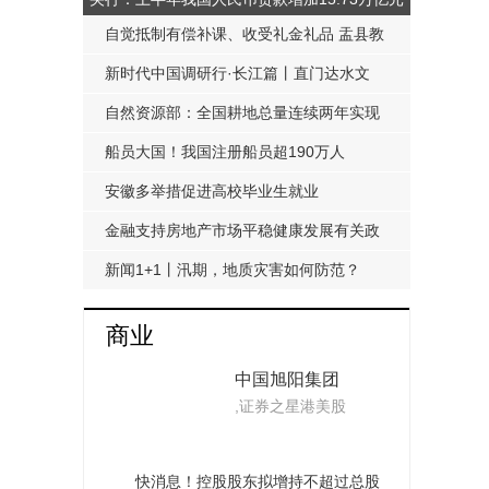
自觉抵制有偿补课、收受礼金礼品 盂县教
科局发布《工作提醒函》
新时代中国调研行·长江篇丨直门达水文
站：从靠人力蹲点到监测自动化
自然资源部：全国耕地总量连续两年实现
净增加
船员大国！我国注册船员超190万人
安徽多举措促进高校毕业生就业
金融支持房地产市场平稳健康发展有关政
策延期至明年底
新闻1+1丨汛期，地质灾害如何防范？
商业
中国旭阳集团
,证券之星港美股
(01907.HK)：河北
旭阳能源获国智启
旭基金注资4.95亿
快消息！控股股东拟增持不超过总股