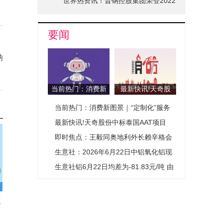
世界热资讯！晋钢控股集团荣登2022
山西省品牌十强榜单
要闻
纳
当前热门：消费新
最新快讯!天奇股
图景｜“定制化”服
份中标泰国AAT项
当前热门：消费新图景｜“定制化”服务
务开辟城市消费新
目
赛道
开辟城市消费新赛道
最新快讯!天奇股份中标泰国AAT项目
即时焦点：王毅同奥地利外长赖辛格会
谈
生意社：2026年6月22日中铝氧化铝现
货价格小幅上涨
生意社铝6月22日均差为-81.83元/吨 由
负向缩小重新扩大-头条
施