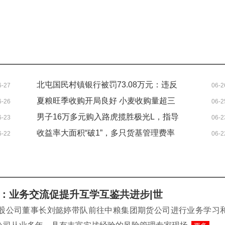
北屯国民村镇银行被罚73.08万元：违反
6-27
06-2
征信管理规定等
夏粮旺季收购开局良好 小麦收购量超三
6-26
06-2
千万吨
男子16万多元购入路虎揽胜极光L，指导
6-23
06-2
价近43万元，因成交价过低，原本1万多
收益率大面积“破1”，多只货基管理费率
6-22
06-2
元购置税可能要翻倍，4S店：等待沟通
反复横跳！发生了什么？ 每日消息
结果
：业务交流促提升互学互鉴共进步|世
控股公司董事长刘懿婷带队前往中粮集团期货公司进行业务学习