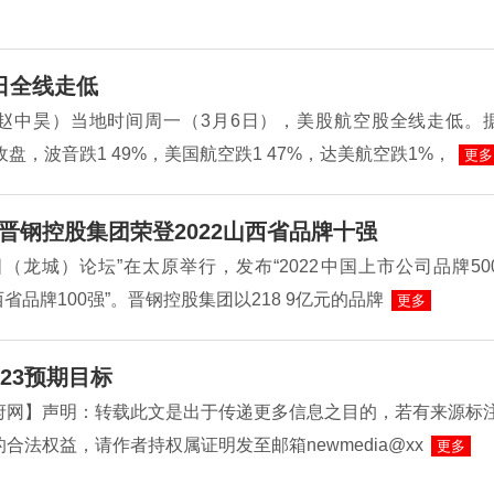
日全线走低
赵中昊）当地时间周一（3月6日），美股航空股全线走低。
收盘，波音跌1 49%，美国航空跌1 47%，达美航空跌1%，
更多
晋钢控股集团荣登2022山西省品牌十强
（龙城）论坛”在太原举行，发布“2022中国上市公司品牌50
山西省品牌100强”。晋钢控股集团以218 9亿元的品牌
更多
23预期目标
府网】声明：转载此文是出于传递更多信息之目的，若有来源标
合法权益，请作者持权属证明发至邮箱newmedia@xx
更多