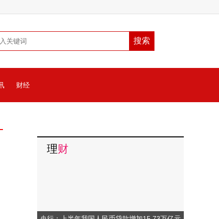
讯
财经
理
财
央行：上半年我国人民币贷款增加15.73万亿元