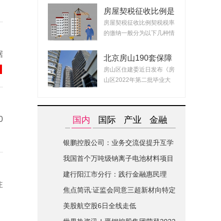
房屋契税征收比例是
什么？ 2022房产契
房屋契税征收比例契税税率
税最新政策
的缴纳一般分为以下几种情
况：1、面积小...
据
北京房山190套保障
租赁房面向毕业生配
房山区住建委近日发布《房
租 房源均为精装交
山区2022年第二批毕业大
付可拎包入住
学生对接保障性...
0
国内
国际
产业
金融
银鹏控股公司：业务交流促提升互学
互鉴共进步|世界简讯
我国首个万吨级钠离子电池材料项目
在山西综改区开建
建行阳江市分行：践行金融惠民理
注
念-全球关注
焦点简讯:证监会同意三超新材向特定
对象发行股票的注册申请
美股航空股6日全线走低