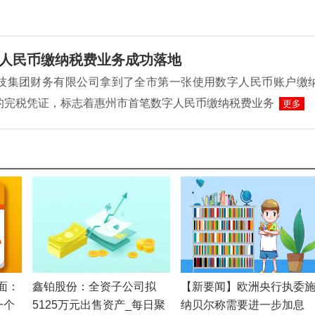
人民币缴纳税费业务成功落地
L科技集团财务有限公司拿到了全市第一张使用数字人民币账户缴
的完税凭证，标志着惠州市首笔数字人民币缴纳税费业务
更多
面：
鑫铂股份：全资子公司拟
【新要闻】欧洲央行执委
一个
5125万元出售资产_每日聚
纳贝尔称需要进一步加息