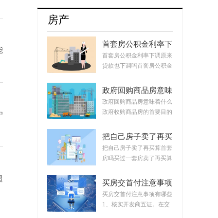
牌8月销量达17254辆占比升至55.5%
房产
首套房公积金利率下
能
调原来贷款也下调
首套房公积金利率下调原来
吗？公积金贷款会随
贷款也下调吗首套房公积金
着利率变化而变化
利率下调原来...
吗？
政府回购商品房意味
着什么？政府回购安
政府回购商品房意味着什么
置房价格如何定？
政府收购商品房的首要目的
户
是稳定市场。...
把自己房子卖了再买
算首套房吗？把房子
把自己房子卖了再买算首套
卖掉再买房子算二套
房吗买过一套房卖了再买算
吗？
首套房。简单...
超
买房交首付注意事项
有哪些？买房交完首
买房交首付注意事项有哪些
付款后接下来的流程
1、核实开发商五证。在交
首付时，需要先...