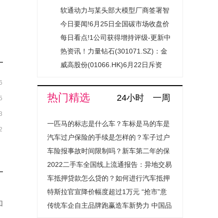
元|最资讯
本2% 云南城投获持续增持支持释放
软通动力与某头部大模型厂商签署智
稳定预期信号
算服务协议
今日要闻!6月25日全国碳市场收盘价
83.12元／吨 较前一日上涨0.53%
每日看点!1公司获得增持评级-更新中
热资讯！力量钻石(301071.SZ)：金
刚石散热材料应用场景尚未达到大规
威高股份(01066.HK)6月22日斥资
模市场化应用阶段
88.82万港元回购28万股|热点聚焦
6
热门精选
24小时
一周
5
3
一匹马的标志是什么车？车标是马的车是
2
什么汽车？
汽车过户保险的手续是怎样的？车子过户
保险费用会上涨吗？
车险报事故时间限制吗？新车第二年的保
险怎么买？
2022二手车全国线上流通报告：异地交易
量提升超1.4倍成绝对主流
车抵押贷款怎么贷的？如何进行汽车抵押
贷款程序是怎样的？
特斯拉官宣降价幅度超过1万元 “抢市”意
和
图明显
传统车企自主品牌跑赢造车新势力 中国品