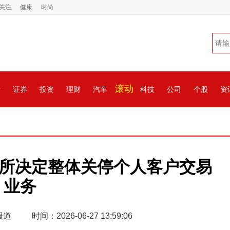
关注
健康
时尚
滚动
情
证券
投资
理财
汽车
科技
公司
个股
资
易所决定整体关停个人客户交易
业务
报道
时间：2026-06-27 13:59:06