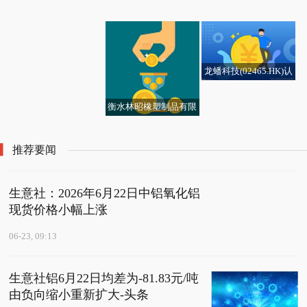
藏健康风险 新资讯
股份(00719.HK)早盘涨
揽胜极光L，指导价近4
作，共创具身智能+汽车
绿联科技获得外观设计
发布：习酒君品上涨6元
日中铝氧化铝现货价格
摩根大通减持136.23万
超25%，截至发稿，涨1
3万元，因成交价过低，
流通融合发展新范式
专利授权：“手机散热器
小幅上涨
股
6.33%，报6.41港元，成
原本1万多元购置税可能
（LP1012）”
交额2435.88万港元
要翻倍，4S店：等待沟
通结果
龙蟠科技(02465.HK)认
苏超南京队惊现“面具
购10亿元理财产品_快
人”？球员鼻骨骨折坚持
报
衡水林昭橡塑制品有限
完赛 简讯
公司成立 注册资本50万
人民币 当前关注
推荐要闻
生意社：2026年6月22日中铝氧化铝
现货价格小幅上涨
06-23, 09:13
生意社铝6月22日均差为-81.83元/吨
由负向缩小重新扩大-头条