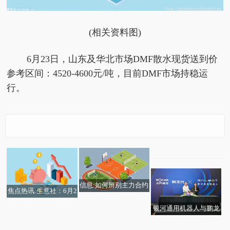
(相关资料图)
6月23日，山东及华北市场DMF散水现货送到价
参考区间：4520-4600元/吨，目前DMF市场持稳运
行。
中信建投：康方生物公
巴克莱上调Enphase Ene
司创新药产品疗效优秀
rgy目标价至51美元
给予“买入”评级
信息:如何辨别主力合约
焦点热讯:生意社：6月2
的换月时机？
3日山东地区DMF市场
银河通用机器人与鹏龙
持稳运行
网红黄油美式减肥法暗
最新资讯:山东新华制药
男子16万多元购入路虎
行达成全链路生态合
酒价内参6月23日价格
生意社：2026年6月22
先导智能(00470.HK)遭