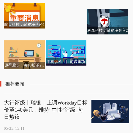
月22日斥资1000.00万美
陈克明食品：全面停止
生资源回收有限公司成
22日斥资1493.05万英镑
元回购182.96万股|热门
生产、销售带有“手
立 注册资本200万人民
回购76.88万股
擀”相关表述的产品 热
币
航天科技：融资净偿还1
资讯
科森科技：融资净买入2
186.1万元，融资余额8.
104.03万元，融资余额1
78亿元
0.16亿元
中机认检：目前该事项
佩蒂股份：每10股派2.5
并不会对公司相关业务
0元，股权登记日为6月
产生实质影响
1日 独家
推荐要闻
大行评级丨瑞银：上调Workday目标
价至140美元，维持“中性”评级_每
日热议
05-25, 15:11