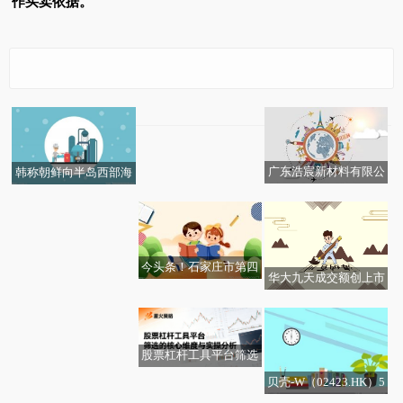
作买卖依据。
花旗：升联想集团(0099
2)目标价至20港元 重
申“买入”评级
广东浩宸新材料有限公
韩称朝鲜向半岛西部海
司成立 注册资本500万
域发射不明飞行物 朝方
人民币
暂无回应
今头条！石家庄市第四
华大九天成交额创上市
届青少年科技节在北郡
每日短讯：国内商品期
以来新高
小学举办
市午盘多数下跌
股票杠杆工具平台筛选
的核心维度与实操分析
贝壳-W（02423.HK）5
今日关注:吉安县景铄再
渣打集团(02888.HK)5月