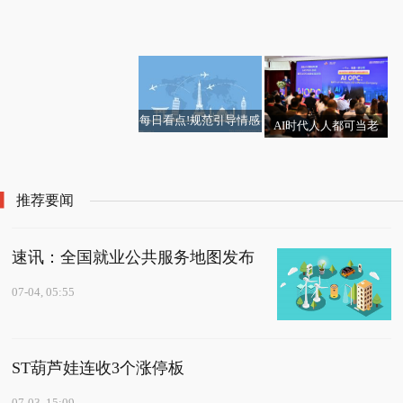
公司H股全流通授出上
热门看点：首付比例怎
中国石油集团董事长戴
今日快讯:凯瑞德（0020
净利润同比增长852.0
半年归属于上市公司股
忘录
吨 由正向扩大转为缩小
外媒说丨中国品牌正在
生意社钢坯7月4日均差
国产机器人加速进阶-热
市批准|每日快看
样安排交易流程更关
厚良会见壳牌公司首席
72.SZ）新增一起对外投
3%至957.82% 每日播报
东的净利润同比预增49
每日热闻!定期存款和大
重塑韩国进口汽车市场
为-30.50元/吨 由负向扩
消息
键？
执行官
资，被投资公司为艾可
2.49%—603.58%
额存单有何不同？
格局
大转为缩小 焦点消息
萨科技（成都）有限公
司
每日看点!规范引导情感
AI时代人人都可当老
陪伴人形机器人健康发
看点：太仓市华莆木业
板，锦上健康10年孵化
展 两协会联合倡议
有限公司成立 注册资本
100万个AI OPC
200万人民币
推荐要闻
速讯：全国就业公共服务地图发布
07-04, 05:55
ST葫芦娃连收3个涨停板