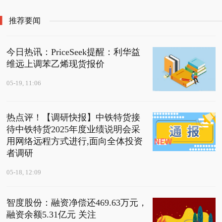
醒：利华益维远上调苯
乙烯现货报价
推荐要闻
今日热讯：PriceSeek提醒：利华益
维远上调苯乙烯现货报价
05-19, 11:06
热点评！【调研快报】中铁特货接
待中铁特货2025年度业绩说明会采
用网络远程方式进行,面向全体投资
者调研
05-18, 12:09
智度股份：融资净偿还469.63万元，
融资余额5.31亿元 关注