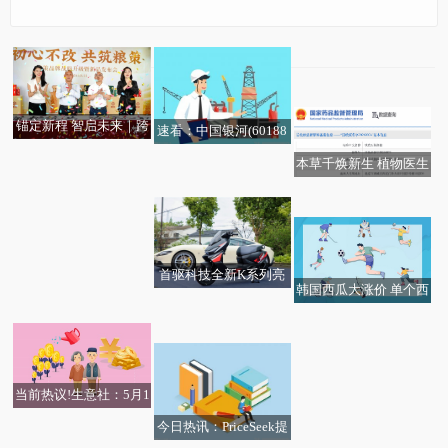
【新要闻】中石化己内
每日精选：中国生物制
酰胺(PA6原料)周结价为
风语筑(603466)龙虎榜
药(01177)5月19日斥资1
12500元/吨
数据(05-19)
002.75万港元回购191万
锚定新程 智启未来｜跨
股
速看：中国银河(60188
越时代新势力，粮策酒
1):中国银河：2026年度
本草千焕新生 植物医生
业开启发展新纪元！
第七期短期融资券发行
2026年全民数字素养与
马斯克败诉|每日讯息
石斛破译肌肤抗衰密码
结果
技能提升月启动_聚看点
首驱科技全新K系列亮
韩国西瓜大涨价 单个西
相：航空级动力下放，
美银证券：升华虹半导
光模块CPO大幅回调，
瓜卖到136元
智能电摩迈入主动安全
每日资讯：SpaceX启动
体(01347)目标价至63港
资金借道高“光”159363
新时代
拆股为IPO扫清高价障碍
元 重申跑输大市评级
大举吸筹！机构：算力
商业航天迎来发展黄金
需求强劲，持续看好AI|
当前热议!生意社：5月1
期
今日热闻
9日天津港市场冶金焦价
今日热讯：PriceSeek提
格暂稳运行