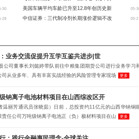
续提升 “十五五”碳达峰目标下这一进程或
美国车辆平均车龄已升至12.8年创历史新
5-30
05-3
加速_当前关注
高 更多司机加入“高里程俱乐部”
中信证券：三代制冷剂长期涨价逻辑不改
5-28
05-2
：业务交流促提升互学互鉴共进步|世
控股公司董事长刘懿婷带队前往中粮集团期货公司进行业务学习
公司从业多年、具有丰富实战经验的风险管理专家现场
更多
级钠离子电池材料项目在山西综改区开
者温丽芳通讯员张晓茹）日前，总投资约11亿元的山西华钠铜
限责任公司万吨级钠离子电池正（负）极材料项目在山
更多
行：践行金融惠民理念-全球关注