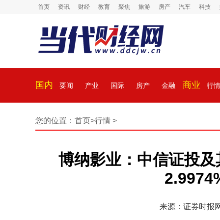
首页
资讯
财经
教育
聚焦
旅游
房产
汽车
科技
国内
商业
要闻
产业
国际
房产
金融
行
您的位置：
首页
>
行情
>
博纳影业：中信证投及
2.99
来源：证券时报