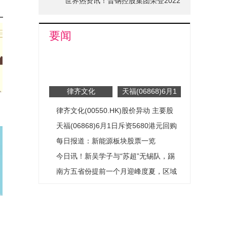
世界热资讯！晋钢控股集团荣登2022
山西省品牌十强榜单
要闻
律齐文化
天福(06868)6月1
(00550.HK)股价异
日斥资5680港元
律齐文化(00550.HK)股价异动 主要股
动 主要股东陈家
回购2000股
俊正就出售其于公
东陈家俊正就出售其于公司股份权益进
天福(06868)6月1日斥资5680港元回购
摩
司股份权益进行讨
行讨论|每日聚焦
2000股
每日报道：新能源板块股票一览
论|每日聚焦
（2026/3/25）
今日讯！新吴学子与“苏超”无锡队，踢
了一场！
南方五省份提前一个月迎峰度夏，区域
用电负荷出现新形态