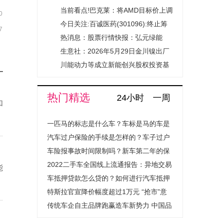
利授权：“发动机及采用该发动机的摩
当前看点!巴克莱：将AMD目标价上调
0
托车”
至665美元
今日关注:百诚医药(301096):终止筹
7
划控制权变更事项暨复牌
热消息：股票行情快报：弘元绿能
（603185）5月29日主力资金净卖出
生意社：2026年5月29日金川镍出厂
2815.61万元
价上调
川能动力等成立新能创兴股权投资基
金
热门精选
24小时
一周
和
一匹马的标志是什么车？车标是马的车是
什么汽车？
汽车过户保险的手续是怎样的？车子过户
保险费用会上涨吗？
车险报事故时间限制吗？新车第二年的保
险怎么买？
2022二手车全国线上流通报告：异地交易
能
量提升超1.4倍成绝对主流
车抵押贷款怎么贷的？如何进行汽车抵押
贷款程序是怎样的？
特斯拉官宣降价幅度超过1万元 “抢市”意
图明显
传统车企自主品牌跑赢造车新势力 中国品