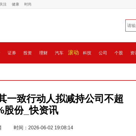
关注
健康
时尚
滚动
情
证券
投资
理财
汽车
科技
公司
个股
资
其一致行动人拟减持公司不超
74%股份_快资讯
网
时间：2026-06-02 19:08:14