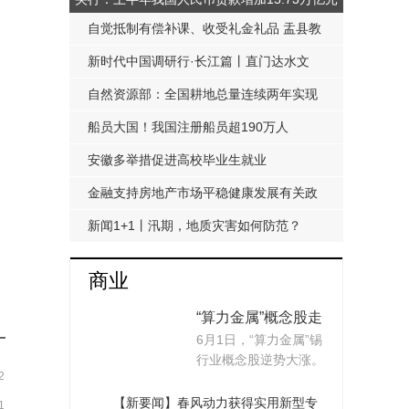
自觉抵制有偿补课、收受礼金礼品 盂县教
科局发布《工作提醒函》
新时代中国调研行·长江篇丨直门达水文
站：从靠人力蹲点到监测自动化
自然资源部：全国耕地总量连续两年实现
净增加
船员大国！我国注册船员超190万人
安徽多举措促进高校毕业生就业
金融支持房地产市场平稳健康发展有关政
策延期至明年底
新闻1+1丨汛期，地质灾害如何防范？
商业
“算力金属”概念股走
6月1日，“算力金属”锡
强，上市公司回应
行业概念股逆势大涨。
涨价
2
消息面上，随着...
【新要闻】春风动力获得实用新型专
1