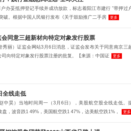
客户办妥抵押登记手续并成功放款，标志着阳江市建行 "带押过
性突破。根据中国人民银行发布《关于鼓励推广二手房
更多
监会同意三超新材向特定对象发行股票
昝秀丽）证监会网站3月6日消息，证监会发布关于同意南京三
公司向特定对象发行股票注册的批复。【来源：中国证
更多
日全线走低
赵中昊）当地时间周一（3月6日），美股航空股全线走低。
收盘，波音跌1 49%，美国航空跌1 47%，达美航空跌1%，
更多