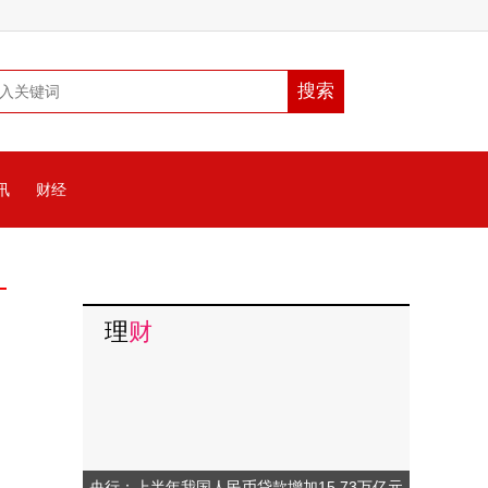
讯
财经
理
财
央行：上半年我国人民币贷款增加15.73万亿元