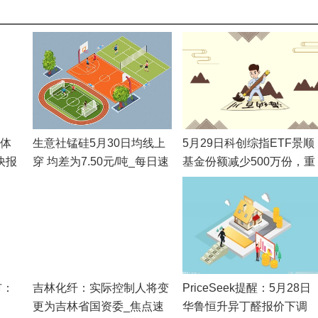
新体
生意社锰硅5月30日均线上
5月29日科创综指ETF景顺
快报
穿 均差为7.50元/吨_每日速
基金份额减少500万份，重
读
仓股海光信息、寒武纪、
尔线程 当前关注
市：
吉林化纤：实际控制人将变
PriceSeek提醒：5月28日
更为吉林省国资委_焦点速
华鲁恒升异丁醛报价下调