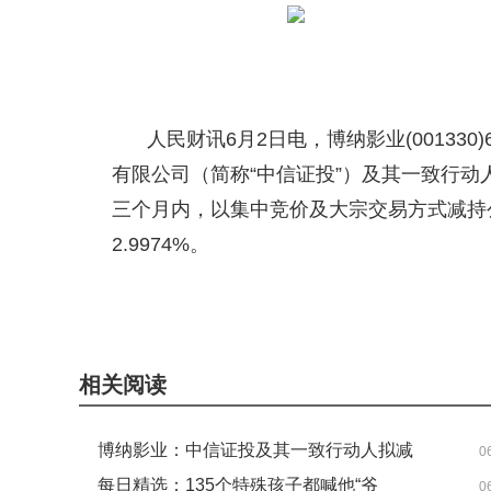
人民财讯6月2日电，博纳影业(001330
有限公司（简称“中信证投”）及其一致行动
三个月内，以集中竞价及大宗交易方式减持公
2.9974%。
关键词：
财经频道
财经资讯
相关阅读
博纳影业：中信证投及其一致行动人拟减
0
持公司不超2.9974%股份_快资讯
每日精选：135个特殊孩子都喊他“爷
0