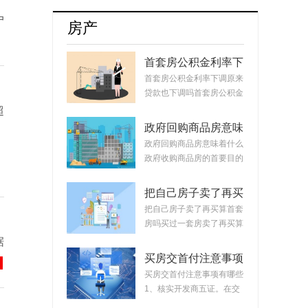
牌8月销量达17254辆占比升至55.5%
户
房产
首套房公积金利率下
调原来贷款也下调
首套房公积金利率下调原来
吗？公积金贷款会随
贷款也下调吗首套房公积金
着利率变化而变化
利率下调原来...
超
吗？
政府回购商品房意味
着什么？政府回购安
政府回购商品房意味着什么
置房价格如何定？
政府收购商品房的首要目的
是稳定市场。...
把自己房子卖了再买
算首套房吗？把房子
把自己房子卖了再买算首套
卖掉再买房子算二套
房吗买过一套房卖了再买算
吗？
首套房。简单...
据
买房交首付注意事项
有哪些？买房交完首
买房交首付注意事项有哪些
付款后接下来的流程
1、核实开发商五证。在交
首付时，需要先...