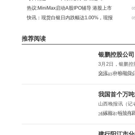
爷”，他能叫出每一个名字
热议:MiniMax启动A股IPO辅导 港股上市
0
后拟冲刺“A+H”双平台
快讯：现货白银日内跌幅达1.00%，现报
0
73.89美元/盎司 今头条
推荐阅读
银鹏控股公司
3月2日，银鹏
交流。中粮期货
2023-03-07 17:52:41
我国首个万吨
山西晚报讯（记
（碳能）科技有
2023-03-07 11:51:14
建行阳江市分