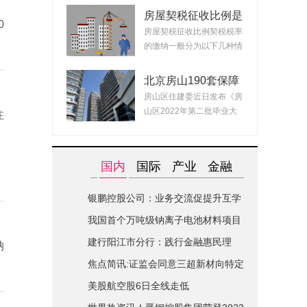
房屋契税征收比例是
0
什么？ 2022房产契
房屋契税征收比例契税税率
税最新政策
的缴纳一般分为以下几种情
况：1、面积小...
北京房山190套保障
租赁房面向毕业生配
房山区住建委近日发布《房
租 房源均为精装交
山区2022年第二批毕业大
注
付可拎包入住
学生对接保障性...
国内
国际
产业
金融
银鹏控股公司：业务交流促提升互学
互鉴共进步|世界简讯
我国首个万吨级钠离子电池材料项目
在山西综改区开建
建行阳江市分行：践行金融惠民理
纳
念-全球关注
焦点简讯:证监会同意三超新材向特定
对象发行股票的注册申请
美股航空股6日全线走低