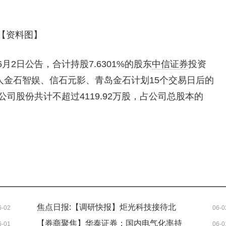
【资料图】
)6月2日公告，合计持股7.6301%的股东
中信证券
投资
人金石智娱、信石元影、青岛金石计划15个交易日后的
司股份共计不超过4119.92万股，占公司总股本的
焦点日报:【调研快报】炬光科技接待北
6-02
06-0
京远惟投资等43家机构调研
【券商聚焦】华泰证券：国内电气化率持
6-01
06-0