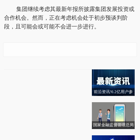
集团继续考虑其最新年报所披露集团发展投资或
合作机会。然而，正在考虑机会处于初步预谈判阶
段，且可能会或可能不会进一步进行。
律齐文化(00550.HK)股
生意社针叶木浆6月1日
*ST中岩: 股票交易异常
新金路：实控人、董事
当前看点!巴克莱：将A
价异动 主要股东陈家俊
均差继续负向缩小为-3
波动公告 焦点速读
长刘江东减持计划提前
MD目标价上调至665美
正就出售其于公司股份
9.17元/吨
终止
元
权益进行讨论|每日聚焦
前沿资讯!6.2亿用户参
天福(06868)6月1日斥资
AI项目净利润率提升近7
与"消费即公益"，美团
5680港元回购2000股
倍！300814特别提醒：
乡村儿童操场建成超50
据此决策造成损失，公
00座
司不承担赔偿责任
国家金融监督管理总局
RBC Capital下调欧特克
每日精选：135个特殊
保定监管分局核准田旭
目标价至305美元|焦点
孩子都喊他“爷爷”，他