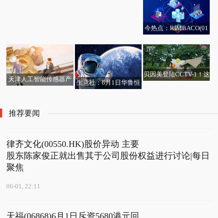
河北蠡州北银农村商业
资讯
能叫出每一个名字
银行股份有限公司独立
董事任职资格
今热点：RIMBACO(01
953.HK)涨超13%，截至
发稿，涨13.79%，报1.3
2港元，成交额1100.75
贝因美登陆CCTV-1！这
万港元
天津人工智能传感器产
生意社：6月1日华鲁恒
个六一，一起守护纯粹
业园开园 首批10家企业
升己二酸价格下跌
童年
集中签约 资讯
推荐要闻
律齐文化(00550.HK)股价异动 主要
股东陈家俊正就出售其于公司股份权益进行讨论|每日
聚焦
06-01, 22:11
天福(06868)6月1日斥资5680港元回