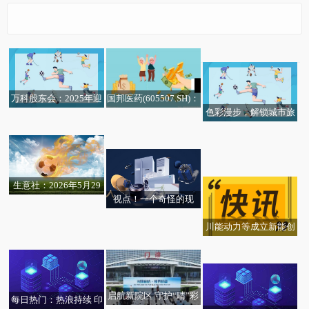
快看点丨*ST海利(6037
18)龙虎榜数据(05-29)
国邦医药(605507.SH)：
万科股东会：2025年迎
色彩漫步，解锁城市旅
拟斥资1亿元-2亿元回购
难而上实现生产经营稳
秦安股份(603758.SH)：
机构强烈推荐1只个股-
行新体验
股份
定 新一年聚焦化险和发
最新资讯:六一将至｜暖
无机全固态电致变色镀
更新中 今日要闻
展两大任务
德琪医药-B(06996.HK)
心政策加码 守护孩子闪
膜技术也适用于智能穿
涨超5%，截至发稿，涨
闪发光的童年
戴产品
生意社：2026年5月29
5.33%，报4.35港元，成
视点！一个奇怪的现
日金川镍出厂价上调
交额327.19万港元|今亮
象：高考话题爆冷，现
点
川能动力等成立新能创
在谈论高考的人越来越
焦点播报:PriceSeek重点
兴股权投资基金
少了
提醒：5月28日LME有
色金属库存变动情况
启航新院区 守护“睛”彩
每日热门：热浪持续 印