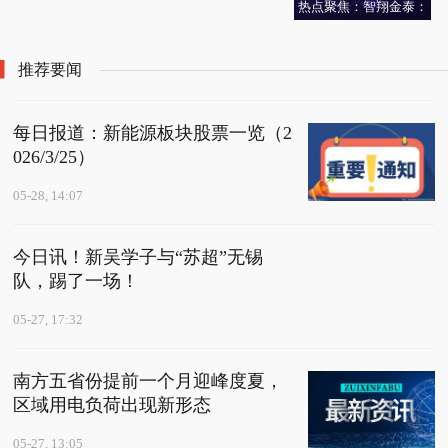
视界！周口市眼科医院
热点聚焦：智翔金泰：
度首都圈水危机加剧
全新开诊
融资净偿还8.96万元，
融资余额1.25亿元
推荐要闻
每日报道：新能源板块股票一览（2
026/3/25）
05-28, 14:07
今日讯！新吴学子与“苏超”无锡
队，踢了一场！
05-27, 17:32
南方五省份提前一个月迎峰度夏，
区域用电负荷出现新形态
05-27, 13:05