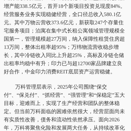
增产能338.5亿元，首开18个新项目投资兑现度84%。
经营服务业务实现稳健经营，全口径总收入580.1亿
元。其中万物云营收373.6亿元，新获取247个存量住
宅服务项目；泊寓在集中式长租公寓领域管理规模全
国第一，管理规模超27万间，纳入保障性租赁住房超
13万间，整体出租率超95%；万纬物流营收稳步增
长，其中冷链收入同比上升超25%，高标及冷链仓储
出租率均稳中有升；印力已与超12700家品牌建立良
好合作，中金印力消费REIT底层资产运营稳健。
万科管理层表示，2025年公司围绕“保交
付”、“保兑付”、“抓经营”、“强管理”和“保稳定”五大
目标，迎难而上，实现了生产经营和团队的整体稳
定。但当前万科面临的困难依然很大，经营层面尚未
有实质性改善，债务和流动性依然承压。面向2026
年，万科将聚焦化险和发展两大任务，从持续改革化