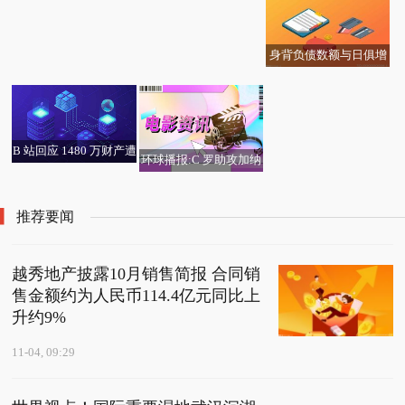
范围
身背负债数额与日俱增
猪企短期内仍难“翻身”
B 站回应 1480 万财产遭
环球播报:C 罗助攻加纳
冻结
乔破门，曼联小胜皇家
社会
推荐要闻
越秀地产披露10月销售简报 合同销
售金额约为人民币114.4亿元同比上
升约9%
11-04, 09:29