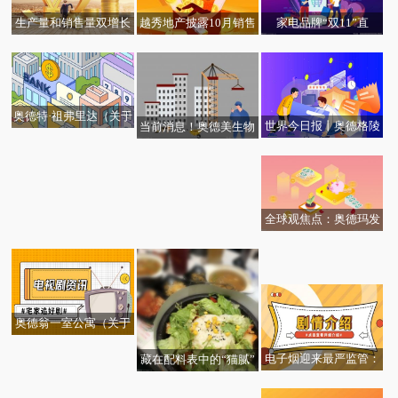
越秀地产披露10月销售
生产量和销售量双增长
家电品牌“双11”直
简报 合同销售金额约为
宇通迎来四季度“开门
播“造”起来 买家电你会
人民币114.4亿元同比上
红”
去直播间吗?
升约9%
奥德特·祖弗里达（关于
世界今日报丨奥德格陵
当前消息！奥德美生物
奥德特·祖弗里达简介）
兰（关于奥德格陵兰简
科技 中山有限公司（关
介）
于奥德美生物科技 中山
有限公司简介）
全球观焦点：奥德玛发
当前关注：马斯克来
（关于奥德玛发简介）
每日观点：提醒！入睡
了，推特员工打地铺拼
姿势不对可能睡出毛病
业
奥德翁一室公寓（关于
奥德翁一室公寓简介）
电子烟迎来最严监管：
藏在配料表中的“猫腻”
开征消费税、纳入禁烟
提升甄别能力是关键