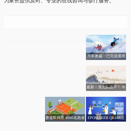
为家长提供及时、专业的在线咨询与诊疗服务。
京东互联网医院上线儿
实时：北汽蓝谷：11月
童流感问诊专区 讯息
新能源汽车产量31935
辆，同比增180.57%
万丰奥威：已完成通用
恒逸石化：控股股东及
践行金融“五篇大文
飞机、eVTOL、无人机
其一致行动人拟15亿元
章”长安信托以信托力量
多场景飞行器产品布局-
至25亿元增持公司股份
助力佳县农村养老
快消息
每日速读
最新！淮北队战平！ 今
时代万恒：年内顺利完
日热闻
成董事会换届及其他重
要任职调整
赛道即风景 4000名跑者
EPOMAKER QK108三
越南海军“陈兴道”号护
焦点热讯:12月1日海安
国家金融监督管理总局
福建漳州畅享田园都市
模机械键盘上市：全配
回收利用题材，相关公