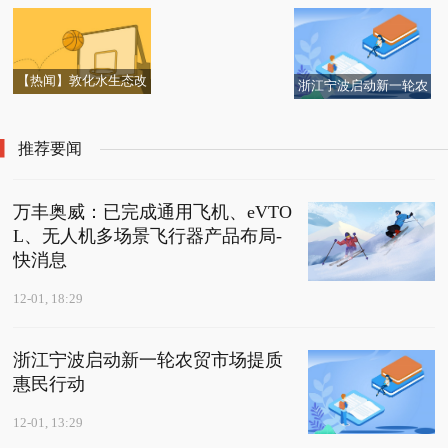
卫舰访问青岛-今日热文
兄弟锦纶长丝价格动态
衢州监管分局核准江宏
风光
列+屏幕+旋钮
司名单大盘点！（2025/
伟常山农商银行董事|快
12/1）|焦点讯息
看点
【热闻】敦化水生态改
浙江宁波启动新一轮农
造项目施工正酣
贸市场提质惠民行动
推荐要闻
万丰奥威：已完成通用飞机、eVTO
L、无人机多场景飞行器产品布局-
快消息
12-01, 18:29
浙江宁波启动新一轮农贸市场提质
惠民行动
12-01, 13:29