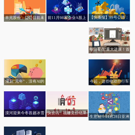
【快播报】99号公路：
丰元股份：公司目前未
前11月98家企业A股上
乌珠穆沁草原的诗意与
有大型锂矿开采项目
市募1004亿 江苏广东浙
烟火
江等领先_天天资讯
每日看点!重大进展！首
微速讯：浦东创投等成
都环线高速三河段与京
立私募投资基金
平高速贯通在即！
漫剧“元年”，没有AI的
今起，这些电动自行车
公司会淘汰吗？
全面禁售！ 头条焦点
快资讯：福建竞价结果
漠河迎来今冬首趟冰雪
生意社：11月28日亚洲
公示：海上光伏0.388
专列 南方游客开启“找
二甲苯市场收盘下调 实
元/度，其他0.35元/度！
北追光”之旅
时焦点