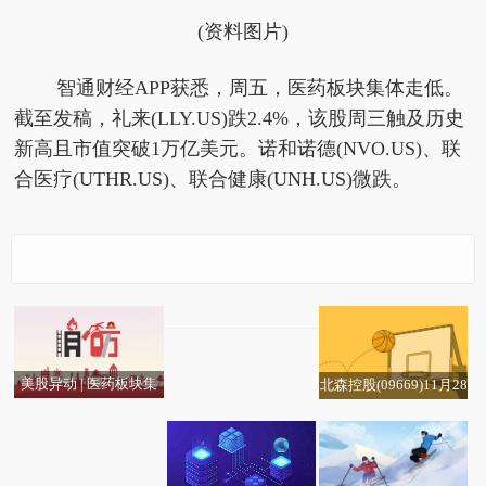
(资料图片)
智通财经APP获悉，周五，医药板块集体走低。
截至发稿，礼来(LLY.US)跌2.4%，该股周三触及历史
新高且市值突破1万亿美元。诺和诺德(NVO.US)、联
合医疗(UTHR.US)、联合健康(UNH.US)微跌。
深股通席位本周龙虎榜
净买入24股
美股异动 | 医药板块集
北森控股(09669)11月28
五金概念龙头一览（20
体走低 礼来(LLY.US)跌
日斥资7.93万港元回购
25/11/28） 头条
2.4% 观热点
1.08万股|播资讯