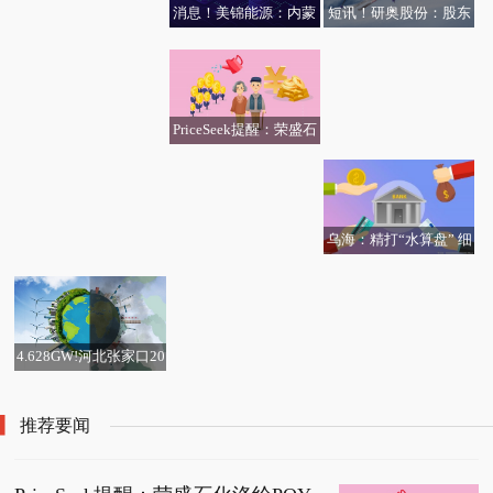
消息！美锦能源：内蒙
短讯！研奥股份：股东
【独家焦点】中国证监
浙文影业：公司开展的
古锦杰新能源有限公司
拟减持公司不超1.49%
每日焦点!生意社：11月
会就证券期货市场监管
业务中暂无AI漫剧领域
的控股股东为内蒙古美
股份
牧原股份递表港交所
28日万通石化石油焦报
措施实施办法公开征求
的业务，公司正在积极
锦新能源有限公司，内
骏东控股(08277.HK)：
价下调
意见
探索“影视+AI”的深度融
蒙古美锦新能源有限公
热门:ETF主力榜 | 科创
中期净亏损41万港元
PriceSeek提醒：荣盛石
合
司为公司的全资子公司
债ETF嘉实(159600)主
化涤纶POY报价下调
力资金净流入50.09亿
元，居全市场第一梯队-
20251128
乌海：精打“水算盘” 细
算“流水账”
4.628GW!河北张家口20
25年风、光项目开发建
设清单公示-实时焦点
推荐要闻