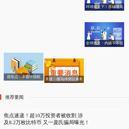
环球观天下！苏锡通高
奥特竞技场（关于奥特
今日热讯：奥特朗ZDSF
奥特次元卡牌（关于奥
端纺织集群：提档升
聚焦：奥特系列（关于
全球球精选！三星Galax
竞技场简介）
806-18（关于奥特朗ZD
特次元卡牌简介）
级，组团“织就”国际市
奥特系列简介）
y Watch Active 2已在印
SF806-18简介）
场
度推出 价格为35990卢
比
全球热文：内娱干不过
聚焦：长沙两黑衣男凌
【天天速看料】《世界
NPC？退役爱豆：别自
政策｜小微企业不良贷
晨开走宝马车撞坏后弃
能源发展报告2022》预
诩“高贵”
【天天快播报】奥特曼
款可获本金三成的省级
车逃跑，车行：提供线
计全球电力需求增速将
空想特摄（关于奥特曼
风险补偿
索有奖！
放缓电力供应增长大部
空想特摄简介）
观焦点：本届中国航
分在中国
英媒：俄乌冲突以来美
展，人民空军亮出哪
石油生产商获利2000亿
些“大招”？
美元
推荐要闻
焦点速递！超10万投资者被收割 涉
及8.2万枚比特币 又一庞氏骗局曝光！