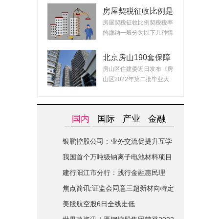
房屋契税征收比例是
什么？ 2022房产契
房屋契税征收比例契税税率
税最新政策
的缴纳一般分为以下几种情
况：1、面积小...
北京房山190套保障
租赁房面向毕业生配
房山区住建委近日发布《房
租 房源均为精装交
山区2022年第二批毕业大
付可拎包入住
学生对接保障性...
国内
国际
产业
金融
银鹏控股公司：业务交流促提升互学
互鉴共进步|世界简讯
我国首个万吨级钠离子电池材料项目
在山西综改区开建
建行阳江市分行：践行金融惠民理
念-全球关注
焦点简讯:证监会同意三超新材向特定
对象发行股票的注册申请
美股航空股6日全线走低