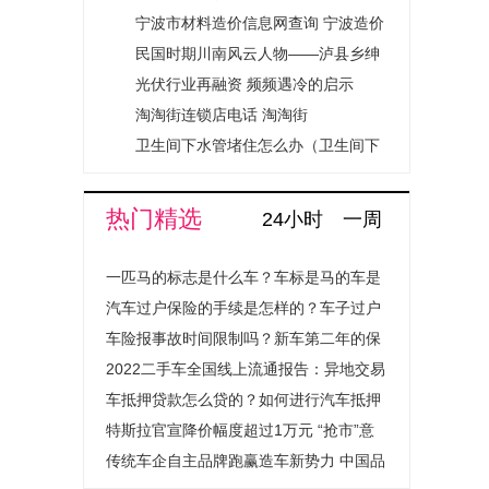
运，本来只吃土的，今天还可以喝水
宁波市材料造价信息网查询 宁波造价
啦，更要洗...
信息网地址
民国时期川南风云人物——泸县乡绅
潘与三的传奇往事
光伏行业再融资 频频遇冷的启示
淘淘街连锁店电话 淘淘街
卫生间下水管堵住怎么办（卫生间下
水管堵了怎么办）
热门精选
24小时
一周
一匹马的标志是什么车？车标是马的车是
什么汽车？
汽车过户保险的手续是怎样的？车子过户
保险费用会上涨吗？
车险报事故时间限制吗？新车第二年的保
险怎么买？
2022二手车全国线上流通报告：异地交易
量提升超1.4倍成绝对主流
车抵押贷款怎么贷的？如何进行汽车抵押
贷款程序是怎样的？
特斯拉官宣降价幅度超过1万元 “抢市”意
图明显
传统车企自主品牌跑赢造车新势力 中国品