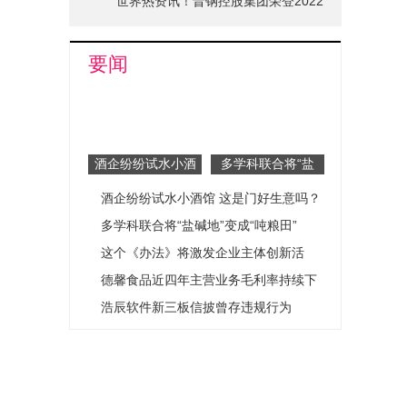
世界热资讯！晋钢控股集团荣登2022
山西省品牌十强榜单
要闻
酒企纷纷试水小酒
多学科联合将“盐
馆 这是门好生意
碱地”变成“吨粮田”
酒企纷纷试水小酒馆 这是门好生意吗？
吗？
多学科联合将“盐碱地”变成“吨粮田”
这个《办法》将激发企业主体创新活
力！ 市场监管总局出台《企业标准化促
德馨食品近四年主营业务毛利率持续下
进办法》
滑
浩辰软件新三板信披曾存违规行为