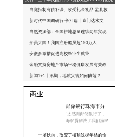
自觉抵制有偿补课、收受礼金礼品 盂县教
科局发布《工作提醒函》
新时代中国调研行·长江篇丨直门达水文
站：从靠人力蹲点到监测自动化
自然资源部：全国耕地总量连续两年实现
净增加
船员大国！我国注册船员超190万人
安徽多举措促进高校毕业生就业
金融支持房地产市场平稳健康发展有关政
策延期至明年底
新闻1+1丨汛期，地质灾害如何防范？
商业
邮储银行珠海市分
“太感谢邮储银行了，
行探索产融结合新
海鲈贷解决了我们渔民
模式 支持海鲈产业
的融资难题！”珠...
发展
一场秋雨，改变了楼顶这棵年桔的命