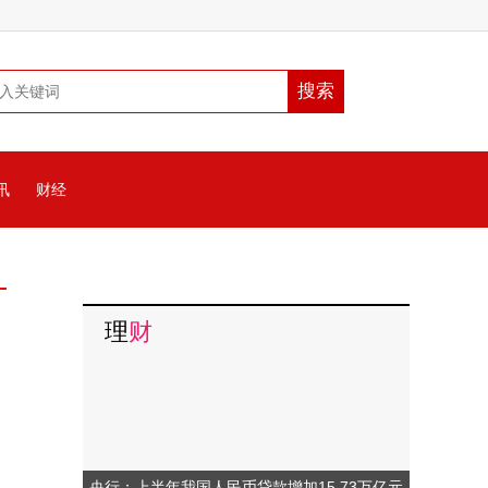
讯
财经
理
财
央行：上半年我国人民币贷款增加15.73万亿元