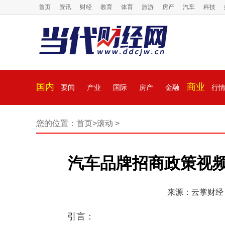
首页
资讯
财经
教育
体育
旅游
房产
汽车
科技
国内
商业
要闻
产业
国际
房产
金融
行
您的位置：
首页
>
滚动
>
汽车品牌招商政策视
来源：云掌财经
引言：