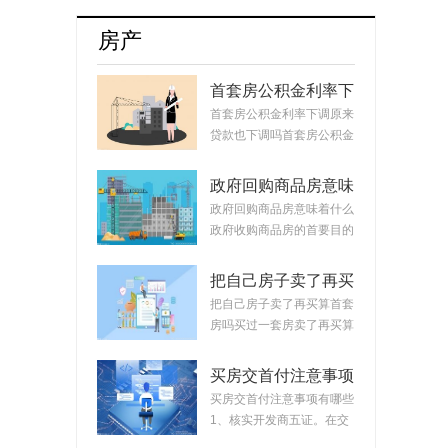
牌8月销量达17254辆占比升至55.5%
房产
首套房公积金利率下
调原来贷款也下调
首套房公积金利率下调原来
吗？公积金贷款会随
贷款也下调吗首套房公积金
着利率变化而变化
利率下调原来...
吗？
政府回购商品房意味
着什么？政府回购安
政府回购商品房意味着什么
置房价格如何定？
政府收购商品房的首要目的
是稳定市场。...
把自己房子卖了再买
算首套房吗？把房子
把自己房子卖了再买算首套
卖掉再买房子算二套
房吗买过一套房卖了再买算
吗？
首套房。简单...
买房交首付注意事项
有哪些？买房交完首
买房交首付注意事项有哪些
付款后接下来的流程
1、核实开发商五证。在交
首付时，需要先...