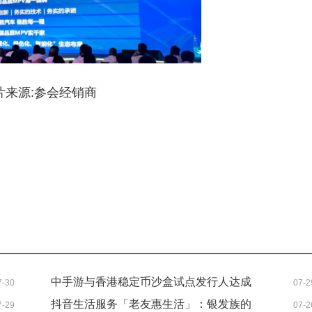
片来源:参会经销商
中手游与香港稳定币沙盒试点发行人达成
7-30
07-2
合作意向，抢滩Web3支付新机遇
抖音生活服务「老友惠生活」：银发族的
7-29
07-2