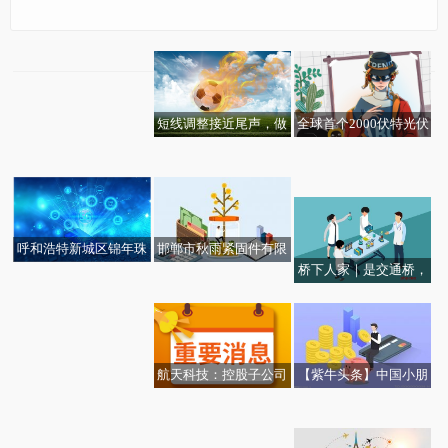
苹果推 Invites 1.5 版：
整合液态玻璃设计，自
动同步日历等|每日观点
全球首个2000伏特光伏
短线调整接近尾声，做
今热点：思看科技：融
实证认证基地落地海南
好新计划！
【快播报】哈尔滨银行
资净买入360.74万元，
每日简讯
上半年净利高增 不良率
融资余额1.24亿元（09-
仍处高位
23）
邯郸市秋雨紧固件有限
呼和浩特新城区锦年珠
桥下人家｜是交通桥，
公司成立 注册资本100
宝店（个体工商户）成
叮当健康今日股价涨超1
更是我们的“致富桥”_视
万人民币
立 注册资本1万人民币_
5% 与先声药业达成重
点
热门
要合作|速读
【紫牛头条】中国小朋
航天科技：控股子公司
焦点报道:超强台风“桦
友新西兰旅游遗落日记
公开挂牌转让无形资产
【报资讯】上海百强企
金山云拟配售2.82亿
加沙”来临前的南海海岛
本，各国游客纷纷留言
业营收总额连续三年站
股，八成募资将投入AI