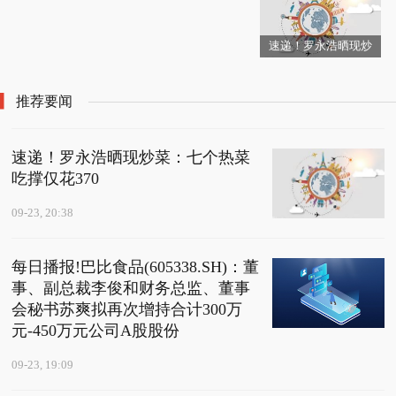
还引发“寻宝游戏”
稳10万亿元大关
业务|当前热议
速递！罗永浩晒现炒
菜：七个热菜吃撑仅花3
70
推荐要闻
速递！罗永浩晒现炒菜：七个热菜
吃撑仅花370
09-23, 20:38
每日播报!巴比食品(605338.SH)：董
事、副总裁李俊和财务总监、董事
会秘书苏爽拟再次增持合计300万
元-450万元公司A股股份
09-23, 19:09