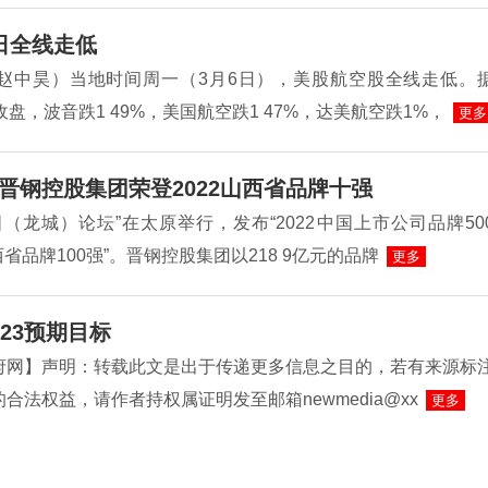
日全线走低
赵中昊）当地时间周一（3月6日），美股航空股全线走低。
收盘，波音跌1 49%，美国航空跌1 47%，达美航空跌1%，
更多
晋钢控股集团荣登2022山西省品牌十强
（龙城）论坛”在太原举行，发布“2022中国上市公司品牌50
山西省品牌100强”。晋钢控股集团以218 9亿元的品牌
更多
23预期目标
府网】声明：转载此文是出于传递更多信息之目的，若有来源标
合法权益，请作者持权属证明发至邮箱newmedia@xx
更多