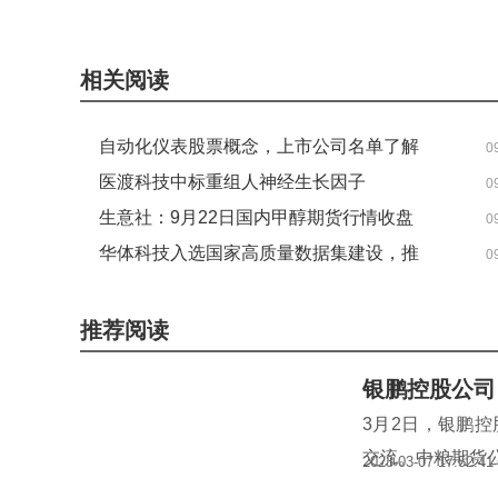
关键词：
自动化仪表股票
相关阅读
自动化仪表股票概念，上市公司名单了解
0
一下！（2025/9/23）
医渡科技中标重组人神经生长因子
0
（SMR001）滴眼液Ⅲ期临床研究项目
生意社：9月22日国内甲醇期货行情收盘
0
下跌 观速讯
华体科技入选国家高质量数据集建设，推
0
动“人工智能+”城市治理_讯息
推荐阅读
银鹏控股公司
3月2日，银鹏
交流。中粮期货
2023-03-07 17:52:41