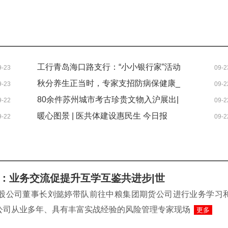
工行青岛海口路支行：“小小银行家”活动
9-23
09-2
助力青少年金融启蒙
秋分养生正当时，专家支招防病保健康_
9-23
09-2
热头条
80余件苏州城市考古珍贵文物入沪展出|
9-22
09-2
时讯
暖心图景 | 医共体建设惠民生 今日报
9-22
09-2
：业务交流促提升互学互鉴共进步|世
控股公司董事长刘懿婷带队前往中粮集团期货公司进行业务学习
公司从业多年、具有丰富实战经验的风险管理专家现场
更多