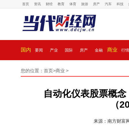
首页
资讯
财经
教育
体育
旅游
房产
汽车
科技
国内
商业
要闻
产业
国际
房产
金融
行
您的位置：
首页
>
商业
>
自动化仪表股票概念
（20
来源：南方财富