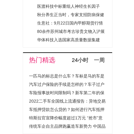
家”活动助力青少年金融启蒙
医渡科技中标重组人神经生长因子
（SMR001）滴眼液Ⅲ期临床研究项
秋分养生正当时，专家支招防病保健
目
康_热头条
生意社：9月22日国内甲醇期货行情
收盘下跌 观速讯
80余件苏州城市考古珍贵文物入沪展
出|时讯
华体科技入选国家高质量数据集建
设，推动“人工智能+”城市治理_讯息
热门精选
24小时
一周
一匹马的标志是什么车？车标是马的车是
什么汽车？
汽车过户保险的手续是怎样的？车子过户
保险费用会上涨吗？
车险报事故时间限制吗？新车第二年的保
险怎么买？
2022二手车全国线上流通报告：异地交易
量提升超1.4倍成绝对主流
车抵押贷款怎么贷的？如何进行汽车抵押
贷款程序是怎样的？
特斯拉官宣降价幅度超过1万元 “抢市”意
图明显
传统车企自主品牌跑赢造车新势力 中国品