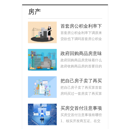
牌8月销量达17254辆占比升至55.5%
房产
首套房公积金利率下
调原来贷款也下调
首套房公积金利率下调原来
吗？公积金贷款会随
贷款也下调吗首套房公积金
着利率变化而变化
利率下调原来...
吗？
政府回购商品房意味
着什么？政府回购安
政府回购商品房意味着什么
置房价格如何定？
政府收购商品房的首要目的
是稳定市场。...
把自己房子卖了再买
算首套房吗？把房子
把自己房子卖了再买算首套
卖掉再买房子算二套
房吗买过一套房卖了再买算
吗？
首套房。简单...
买房交首付注意事项
有哪些？买房交完首
买房交首付注意事项有哪些
付款后接下来的流程
1、核实开发商五证。在交
首付时，需要先...