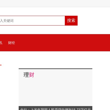
讯
财经
理
财
央行：上半年我国人民币贷款增加15.73万亿元