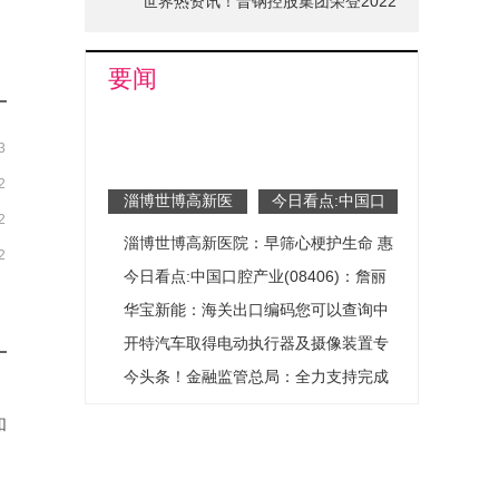
世界热资讯！晋钢控股集团荣登2022
山西省品牌十强榜单
要闻
3
2
淄博世博高新医
今日看点:中国口
2
院：早筛心梗护生
腔产业(08406)：
淄博世博高新医院：早筛心梗护生命 惠
命 惠民医疗暖人
詹丽娟辞任联席公
2
心_每日关注
司秘书及授权代表
民医疗暖人心_每日关注
今日看点:中国口腔产业(08406)：詹丽
娟辞任联席公司秘书及授权代表
华宝新能：海关出口编码您可以查询中
国海关公开资料
开特汽车取得电动执行器及摄像装置专
利，减弱器件翻转时的噪音
今头条！金融监管总局：全力支持完成
经济社会发展目标
和