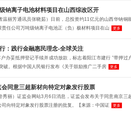
级钠离子电池材料项目在山西综改区开
者温丽芳通讯员张晓茹）日前，总投资约11亿元的山西华钠铜
限责任公司万吨级钠离子电池正（负）极材料项目在山
更多
行：践行金融惠民理念-全球关注
客户办妥抵押登记手续并成功放款，标志着阳江市建行 "带押过
性突破。根据中国人民银行发布《关于鼓励推广二手房
更多
监会同意三超新材向特定对象发行股票
昝秀丽）证监会网站3月6日消息，证监会发布关于同意南京三
公司向特定对象发行股票注册的批复。【来源：中国证
更多