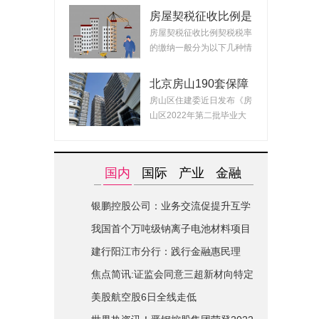
房屋契税征收比例是
什么？ 2022房产契
房屋契税征收比例契税税率
税最新政策
的缴纳一般分为以下几种情
况：1、面积小...
北京房山190套保障
租赁房面向毕业生配
房山区住建委近日发布《房
租 房源均为精装交
山区2022年第二批毕业大
付可拎包入住
学生对接保障性...
国内
国际
产业
金融
银鹏控股公司：业务交流促提升互学
互鉴共进步|世界简讯
我国首个万吨级钠离子电池材料项目
在山西综改区开建
建行阳江市分行：践行金融惠民理
念-全球关注
焦点简讯:证监会同意三超新材向特定
对象发行股票的注册申请
美股航空股6日全线走低