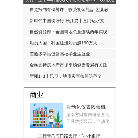
自觉抵制有偿补课、收受礼金礼品 盂县教
科局发布《工作提醒函》
新时代中国调研行·长江篇丨直门达水文
站：从靠人力蹲点到监测自动化
自然资源部：全国耕地总量连续两年实现
净增加
船员大国！我国注册船员超190万人
安徽多举措促进高校毕业生就业
金融支持房地产市场平稳健康发展有关政
策延期至明年底
新闻1+1丨汛期，地质灾害如何防范？
商业
自动化仪表股票概
据南方财富网概念查询
念，上市公司名单
工具数据显示，自动化
了解一下！
仪表股票有：1、华...
（2025/9/23）
工行青岛海口路支行：“小小银行