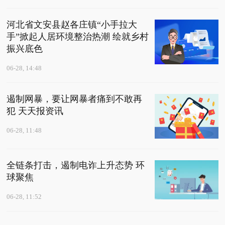
河北省文安县赵各庄镇“小手拉大
手”掀起人居环境整治热潮 绘就乡村
振兴底色
06-28, 14:48
遏制网暴，要让网暴者痛到不敢再
犯 天天报资讯
06-28, 11:48
全链条打击，遏制电诈上升态势 环
球聚焦
06-28, 11:52