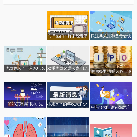
今热点：工商银行卡开
户行查询_银行卡开户行
地址查询
每日热门：许多经理不
民法典规定和父母借钱
同意在家工作
买房欠条怎样写-新要闻
优惠券来了！京东电竞
双重优惠火爆来袭！iPh
浓情端午 情暖人心丨渌
三模机械键盘只要175
one 14 Pro手机壳到手2
渚镇开展计生特殊家庭
元
3.1元！
走访慰问活动 焦点讯息
2023京津冀“协同·先
小康水平的年收入多少_
中马传动：新能源汽车
行”主题论坛召开
小康水平 视讯
天天观速讯丨上市房企
减速器占营收比例极小
再融资能力加速恢复 沪
深两市多家房企再融资
项目获得批文