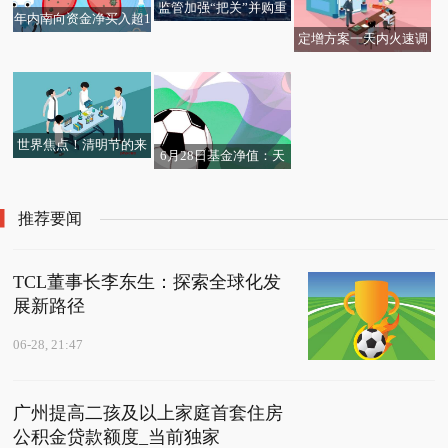
监管加强“把关”并购重
年内南向资金净买入超1
组 月内近10家上市公司
定增方案一天内火速调
100亿元 下半年港股市
收到问询函-全球快消息
整 杭州银行募资额缩减
场将如何演绎
45亿元-世界百事通
世界焦点！清明节的来
6月28日基金净值：天
历简短50字以内_清明
弘沪深300ETF联接A最
节的来历简短30字
新净值1.2839，跌0.0
推荐要闻
4%_当前快播
TCL董事长李东生：探索全球化发
展新路径
06-28, 21:47
广州提高二孩及以上家庭首套住房
公积金贷款额度_当前独家