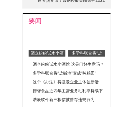
世界热资讯！晋钢控股集团荣登2022
山西省品牌十强榜单
要闻
酒企纷纷试水小酒
多学科联合将“盐
馆 这是门好生意
碱地”变成“吨粮田”
酒企纷纷试水小酒馆 这是门好生意吗？
吗？
多学科联合将“盐碱地”变成“吨粮田”
这个《办法》将激发企业主体创新活
力！ 市场监管总局出台《企业标准化促
德馨食品近四年主营业务毛利率持续下
进办法》
滑
浩辰软件新三板信披曾存违规行为