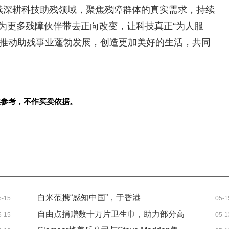
继续深耕科技助残领域，聚焦残障群体的真实需求，持续
为更多残障伙伴带去正向改变，让科技真正“为人服
之力推动助残事业蓬勃发展，创造更加美好的生活，共同
供参考，不作买卖依据。
白米范携“感知中国”，于香港
5-15
05-1
ComplexCon展开文化新篇
自由点捐赠数十万片卫生巾，助力部分高
5-15
05-1