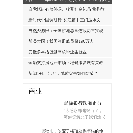
自觉抵制有偿补课、收受礼金礼品 盂县教
科局发布《工作提醒函》
新时代中国调研行·长江篇丨直门达水文
站：从靠人力蹲点到监测自动化
自然资源部：全国耕地总量连续两年实现
净增加
船员大国！我国注册船员超190万人
安徽多举措促进高校毕业生就业
金融支持房地产市场平稳健康发展有关政
策延期至明年底
新闻1+1丨汛期，地质灾害如何防范？
商业
邮储银行珠海市分
“太感谢邮储银行了，
行探索产融结合新
海鲈贷解决了我们渔民
模式 支持海鲈产业
的融资难题！”珠...
发展
一场秋雨，改变了楼顶这棵年桔的命