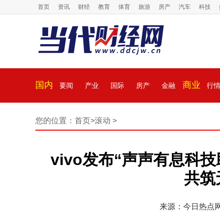
首页
资讯
财经
教育
体育
旅游
房产
汽车
科技
国内
商业
要闻
产业
国际
房产
金融
行
您的位置：
首页
>
滚动
>
vivo发布“声声有息科
共筑
来源：今日热点