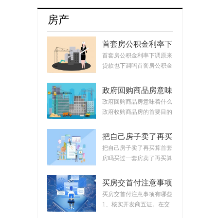
牌8月销量达17254辆占比升至55.5%
房产
首套房公积金利率下
调原来贷款也下调
首套房公积金利率下调原来
吗？公积金贷款会随
贷款也下调吗首套房公积金
着利率变化而变化
利率下调原来...
吗？
政府回购商品房意味
着什么？政府回购安
政府回购商品房意味着什么
置房价格如何定？
政府收购商品房的首要目的
是稳定市场。...
把自己房子卖了再买
算首套房吗？把房子
把自己房子卖了再买算首套
卖掉再买房子算二套
房吗买过一套房卖了再买算
吗？
首套房。简单...
买房交首付注意事项
有哪些？买房交完首
买房交首付注意事项有哪些
付款后接下来的流程
1、核实开发商五证。在交
首付时，需要先...