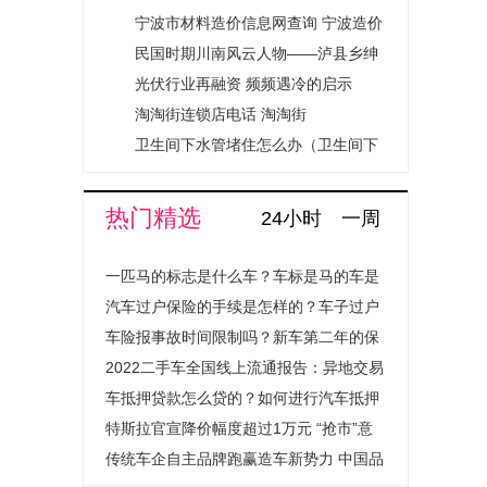
运，本来只吃土的，今天还可以喝水
宁波市材料造价信息网查询 宁波造价
啦，更要洗...
信息网地址
民国时期川南风云人物——泸县乡绅
潘与三的传奇往事
光伏行业再融资 频频遇冷的启示
淘淘街连锁店电话 淘淘街
卫生间下水管堵住怎么办（卫生间下
水管堵了怎么办）
热门精选
24小时
一周
一匹马的标志是什么车？车标是马的车是
什么汽车？
汽车过户保险的手续是怎样的？车子过户
保险费用会上涨吗？
车险报事故时间限制吗？新车第二年的保
险怎么买？
2022二手车全国线上流通报告：异地交易
量提升超1.4倍成绝对主流
车抵押贷款怎么贷的？如何进行汽车抵押
贷款程序是怎样的？
特斯拉官宣降价幅度超过1万元 “抢市”意
图明显
传统车企自主品牌跑赢造车新势力 中国品