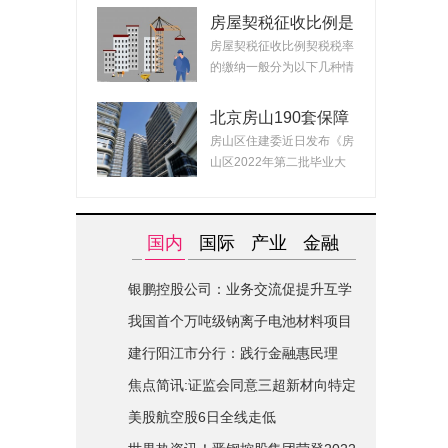
房屋契税征收比例是
什么？ 2022房产契
房屋契税征收比例契税税率
税最新政策
的缴纳一般分为以下几种情
况：1、面积小...
北京房山190套保障
租赁房面向毕业生配
房山区住建委近日发布《房
租 房源均为精装交
山区2022年第二批毕业大
付可拎包入住
学生对接保障性...
国内
国际
产业
金融
银鹏控股公司：业务交流促提升互学
互鉴共进步|世界简讯
我国首个万吨级钠离子电池材料项目
在山西综改区开建
建行阳江市分行：践行金融惠民理
念-全球关注
焦点简讯:证监会同意三超新材向特定
对象发行股票的注册申请
美股航空股6日全线走低