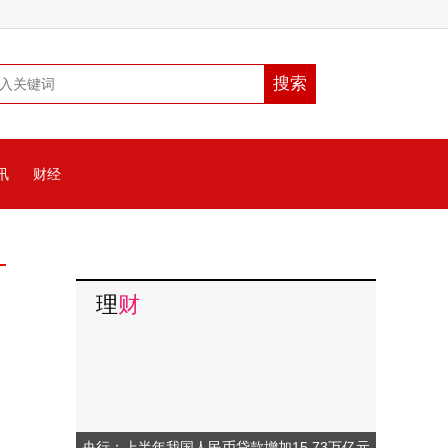
讯
财经
理
财
央行：上半年我国人民币贷款增加15.73万亿元