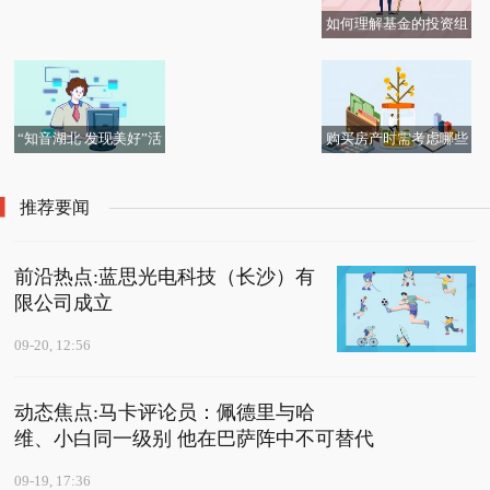
如何理解基金的投资组
【图】变长了也变强
合风险与收益之间的平
了？长安启源A07能耗
衡？-每日消息
表现究竟如何！_汽车之
家 速读
“知音湖北 发现美好”活
购买房产时需考虑哪些
动连发两榜单 尽显长江
法律问题？-快消息
自然与人文之美-当前热
推荐要闻
讯
前沿热点:蓝思光电科技（长沙）有
限公司成立
09-20, 12:56
动态焦点:马卡评论员：佩德里与哈
维、小白同一级别 他在巴萨阵中不可替代
09-19, 17:36