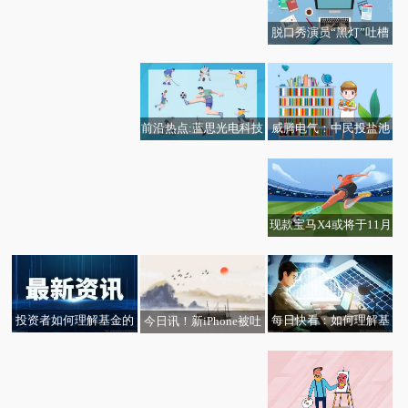
机端响应于用户的上车
状态，调节车机端空调
脱口秀演员“黑灯”吐槽
进入低功率模式-每日动
快看点丨美洲最大风力
不锈钢盲道：和溜冰没
态
涡轮机在巴伊亚州运营
区别！专家：无障碍设
施更应重视实际使用场
景和使用者真实需求
威腾电气：中民投盐池
前沿热点:蓝思光电科技
储能电站项目一次并网
（长沙）有限公司成立
成功
现款宝马X4或将于11月
份停产 2026年可能推出
全新纯电iX4|当前热门
投资者如何理解基金的
每日快看：如何理解基
今日讯！新iPhone被吐
分红政策？
金的绩效评估与投资决
槽有划痕凹陷 客服回
策的关系？
应：材质偏轻软，碰一
下可能会出现凹陷