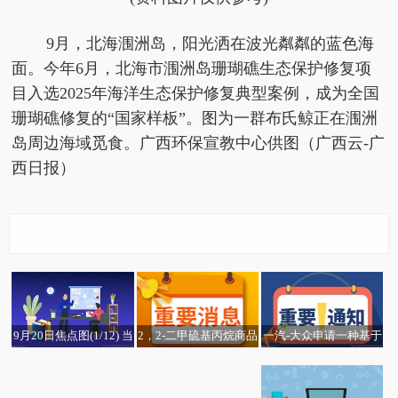
9月，北海涠洲岛，阳光洒在波光粼粼的蓝色海
面。今年6月，北海市涠洲岛珊瑚礁生态保护修复项
目入选2025年海洋生态保护修复典型案例，成为全国
珊瑚礁修复的“国家样板”。图为一群布氏鲸正在涠洲
岛周边海域觅食。广西环保宣教中心供图（广西云-广
西日报）
9月20日焦点图(1/12) 当
一汽-大众申请一种基于
2，2-二甲硫基丙烷商品
前焦点
气候的座舱温度调节方
报价动态（2025-09-2
法及存储介质专利，车
0）