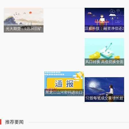
简讯:“私奔私”升温 量化
力！攀岩世锦赛龙见国
室：十万元取现背后的
信息交流平台正式上线
员工缘何另立门户
摘金
责任与关怀
汉威科技：融资净偿还2
光大期货：9月26日矿
会不会来一根大阴线震
402.57万元，融资余额1
钢煤焦日报
仓调整？
4.07亿元（09-25） 新要
闻
风口转换 高低切换全面
统联精密：融资净买入1
今日报丨得分后卫，埃
开启！
725.7万元，融资余额3.
里克-加西亚当选奥维耶
99亿元（09-25）
多vs巴萨全场最佳球员
黑龙江山河密码进出口
52股每笔成交量增长超
贸易有限公司成立 注册
多次严重异动！20倍大
看点：安踏体育(02020)
焦点讯息：美农生物：
50% 今日热搜
资本100万人民币 快讯
牛股 停牌核查！
9月25日斥资9981.9万港
公司当前聚焦饲料添加
元回购106.5万股
剂和酶解蛋白饲料原料
推荐要闻
的研发、生产和销售