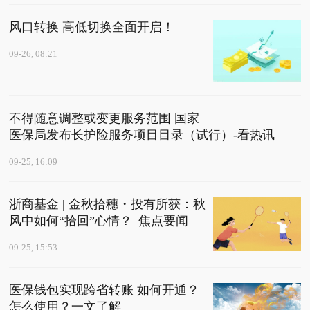
风口转换 高低切换全面开启！
09-26, 08:21
不得随意调整或变更服务范围 国家
医保局发布长护险服务项目目录（试行）-看热讯
09-25, 16:09
浙商基金 | 金秋拾穗・投有所获：秋
风中如何“拾回”心情？_焦点要闻
09-25, 15:53
医保钱包实现跨省转账 如何开通？
怎么使用？一文了解