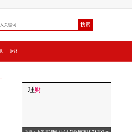
讯
财经
理
财
央行：上半年我国人民币贷款增加15.73万亿元