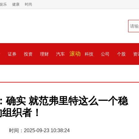
娱乐
健康
时尚
滚动
情
证券
投资
理财
汽车
科技
公司
个股
资
：确实 就范弗里特这么一个稳
的组织者！
时间：2025-09-23 10:38:24