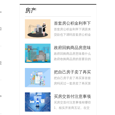
牌8月销量达17254辆占比升至55.5%
房产
首套房公积金利率下
调原来贷款也下调
和
首套房公积金利率下调原来
吗？公积金贷款会随
贷款也下调吗首套房公积金
着利率变化而变化
利率下调原来...
吗？
政府回购商品房意味
着什么？政府回购安
政府回购商品房意味着什么
置房价格如何定？
政府收购商品房的首要目的
能
是稳定市场。...
把自己房子卖了再买
算首套房吗？把房子
把自己房子卖了再买算首套
卖掉再买房子算二套
房吗买过一套房卖了再买算
吗？
首套房。简单...
买房交首付注意事项
户
有哪些？买房交完首
买房交首付注意事项有哪些
付款后接下来的流程
1、核实开发商五证。在交
首付时，需要先...