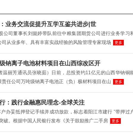
：业务交流促提升互学互鉴共进步|世
控股公司董事长刘懿婷带队前往中粮集团期货公司进行业务学习
公司从业多年、具有丰富实战经验的风险管理专家现场
更多
级钠离子电池材料项目在山西综改区开
者温丽芳通讯员张晓茹）日前，总投资约11亿元的山西华钠铜
限责任公司万吨级钠离子电池正（负）极材料项目在山
更多
行：践行金融惠民理念-全球关注
客户办妥抵押登记手续并成功放款，标志着阳江市建行 "带押过
性突破。根据中国人民银行发布《关于鼓励推广二手房
更多