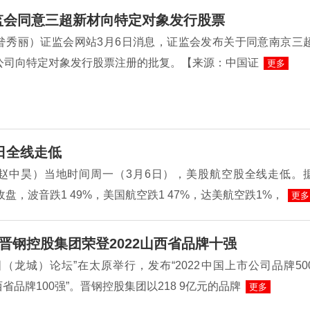
监会同意三超新材向特定对象发行股票
昝秀丽）证监会网站3月6日消息，证监会发布关于同意南京三
公司向特定对象发行股票注册的批复。【来源：中国证
更多
日全线走低
赵中昊）当地时间周一（3月6日），美股航空股全线走低。
收盘，波音跌1 49%，美国航空跌1 47%，达美航空跌1%，
更多
晋钢控股集团荣登2022山西省品牌十强
（龙城）论坛”在太原举行，发布“2022中国上市公司品牌50
山西省品牌100强”。晋钢控股集团以218 9亿元的品牌
更多