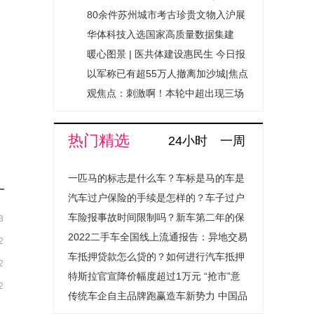
收盘下跌 观速讯
80余件苏州城市考古珍贵文物入沪展
出|时讯
华体科技入选国家高质量数据集建
设，推动“人工智能+”城市治理_讯息
暖心图景 | 医共体建设惠民生 今日报
以军称已有超55万人撤离加沙城|焦点
简讯
观焦点：刺激啊！本轮中超出现三场
绝平，保级和争冠或受直接影响
热门精选
24小时
一周
一匹马的标志是什么车？车标是马的车是
什么汽车？
汽车过户保险的手续是怎样的？车子过户
保险费用会上涨吗？
车险报事故时间限制吗？新车第二年的保
3
险怎么买？
2022二手车全国线上流通报告：异地交易
2
量提升超1.4倍成绝对主流
车抵押贷款怎么贷的？如何进行汽车抵押
2
贷款程序是怎样的？
特斯拉官宣降价幅度超过1万元 “抢市”意
2
图明显
传统车企自主品牌跑赢造车新势力 中国品