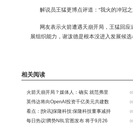
解说员王猛更博点评道：“我火的冲冠之
网友表示火箭遭遇天崩开局，王猛回应
展组织能力，谢泼德是根本没进入发展候选
关键词：
天崩
王猛
火箭
组织者
范弗里特
詹姆
相关阅读
火箭天崩开局？媒体人：确实 就范弗里
0
特这么一个稳妥的组织者！
英伟达将向OpenAI投资千亿美元共建数
0
据中心_今日讯
看点：[快讯]保隆科技:保隆科技董事减持
0
股份计划
每日热议!腾势N8L官图发布 将于9月26
0
日开启预售