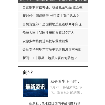
自觉抵制有偿补课、收受礼金礼品 盂县教
科局发布《工作提醒函》
新时代中国调研行·长江篇丨直门达水文
站：从靠人力蹲点到监测自动化
自然资源部：全国耕地总量连续两年实现
净增加
船员大国！我国注册船员超190万人
安徽多举措促进高校毕业生就业
金融支持房地产市场平稳健康发展有关政
策延期至明年底
新闻1+1丨汛期，地质灾害如何防范？
商业
秋分养生正当时，
9月23日将迎来秋分节
专家支招防病保健
气。随着秋分的到来，
康_热头条
天气转凉、温差增大...
生意社：9月22日国内甲醇期货行情