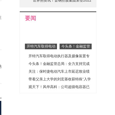
世界热资讯！晋钢控股集团荣登2022
山西省品牌十强榜单
要闻
注
开特汽车取得电动
今头条！金融监管
执行器及摄像装置
总局：全力支持完
开特汽车取得电动执行器及摄像装置专
专利，减弱器件翻
成经济社会发展目
转时的噪音
标
利，减弱器件翻转时的噪音
今头条！金融监管总局：全力支持完成
纳
经济社会发展目标
关注：保时捷电动汽车上市延迟致业绩
指引下调，股价应声暴跌
带着父亲上大学的刘宏基收获特殊“入学
礼”
观天下！风华高科：公司超级电容器已
应用于智能工控等领域