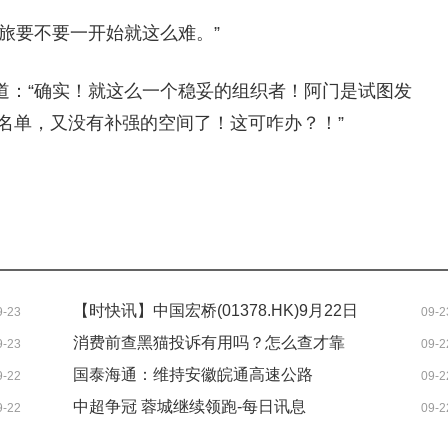
旅要不要一开始就这么难。”
道：“确实！就这么一个稳妥的组织者！阿门是试图发
名单，又没有补强的空间了！这可咋办？！”
【时快讯】中国宏桥(01378.HK)9月22日
9-23
09-2
耗资714.94万港元回购27.6万股
消费前查黑猫投诉有用吗？怎么查才靠
9-23
09-2
谱？
国泰海通：维持安徽皖通高速公路
9-22
09-2
(00995)“增持”评级 目标价14.51港元
中超争冠 蓉城继续领跑-每日讯息
9-22
09-2