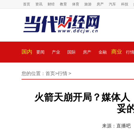
首页
资讯
财经
教育
体育
旅游
房产
汽车
科技
国内
商业
要闻
产业
国际
房产
金融
行
您的位置：
首页
>
行情
>
火箭天崩开局？媒体人
妥
来源：直播吧