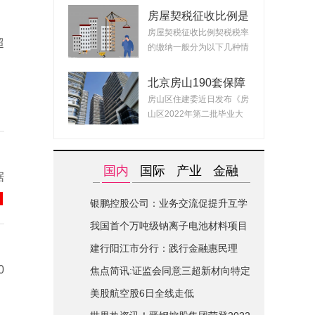
房屋契税征收比例是
什么？ 2022房产契
房屋契税征收比例契税税率
超
税最新政策
的缴纳一般分为以下几种情
况：1、面积小...
北京房山190套保障
租赁房面向毕业生配
房山区住建委近日发布《房
租 房源均为精装交
山区2022年第二批毕业大
付可拎包入住
学生对接保障性...
国内
国际
产业
金融
据
银鹏控股公司：业务交流促提升互学
互鉴共进步|世界简讯
我国首个万吨级钠离子电池材料项目
在山西综改区开建
建行阳江市分行：践行金融惠民理
0
念-全球关注
焦点简讯:证监会同意三超新材向特定
对象发行股票的注册申请
美股航空股6日全线走低