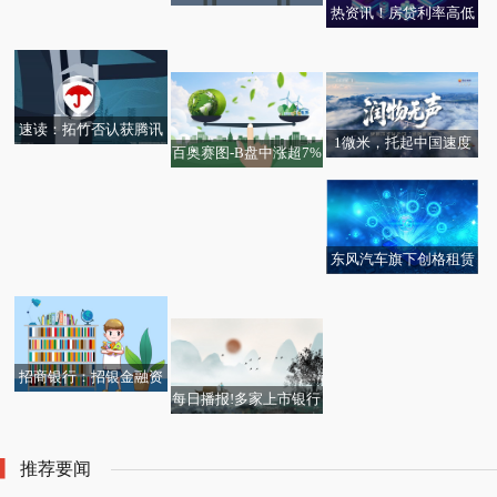
热资讯！房贷利率高低
人！祖巴茨爆砍33+18
2025年11月24日石家庄
舍得酒业与58同城安居
影响还款多少？
大号两双
国际农产品批发交易中
客达成战略合作 每日视
心价格行情
讯
速读：拓竹否认获腾讯
1微米，托起中国速度
百奥赛图-B盘中涨超7%
投资
——昆仑润滑高铁齿轮
公司A股将于11月28日
箱油登陆CCTV-1的背后
申购
东风汽车旗下创格租赁
酒价内参11月24日价格
中际旭创：公司目前主
增资至16亿 增幅约33%-
派林生物：融资净买入2
发布：水晶剑南春价格
要产品涵盖400G、800
聚看点
26.86万元，融资余额6.
上涨1元/瓶 资讯
G和1.6T产品
76亿元（11-21）_头条
招商银行：招银金融资
焦点
每日播报!多家上市银行
产投资有限公司获准开
获大股东真金白银增持
业
推荐要闻