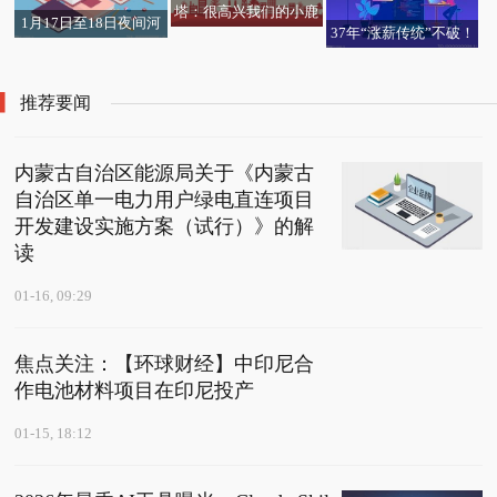
塔：很高兴我们的小鹿
1月17日至18日夜间河
37年“涨薪传统”不破！
回来了；半场时教练告
北今年首场大范围降雪
重庆一公司今年涨20元
诉我们不要慌张
陆续登场
月薪，向员工发致歉信
推荐要闻
内蒙古自治区能源局关于《内蒙古
自治区单一电力用户绿电直连项目
开发建设实施方案（试行）》的解
读
01-16, 09:29
焦点关注：【环球财经】中印尼合
作电池材料项目在印尼投产
01-15, 18:12