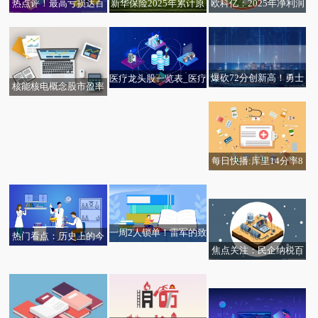
热点评！最高亏损达百
新华保险2025年累计原
欧科亿：2025年净利润
亿元 九家光伏龙头齐发
保险保费收入为1958.99
同比预增67.53%—91.9
预亏公告 哪家“减亏”更
亿元 同比增长15%
6% 今日关注
胜一筹？
爆砍72分创新高！勇士
医疗龙头股一览表_医疗
核能核电概念股市盈率
替补火力全开！库里躺
股四大龙头（1/16） 每
排行榜（2026年1月16
赢，4号秀空砍24+11
日聚焦
日）
每日快播:库里14分率8
快播：闻“雪”而动新发
人得分上双勇士击败黄
地“上”菜2.2万吨
蜂3连胜，追梦20分6助
攻
一周2人锁单！雷军的致
热门看点：历史上的今
焦点关注：民企纳税百
敬令人动容，新款SU7
天丨1991年1月18日，
中科电气：暂未布局液
万可买原价飞天，自营
选装下功夫 每日观察
我国自主开发的第一代
冷领域
店：满足条件即可
彩电在湖南问世